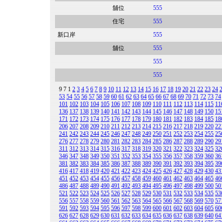
舖位
555
住宅
555
新口岸
555
舖位
555
555
555
9
7
1
2
3
4
5
6
7
8
9
10
11
12
13
14
15
16
17
18
19
20
21
22
23
24
53
54
55
56
57
58
59
60
61
62
63
64
65
66
67
68
69
70
71
72
73
74
101
102
103
104
105
106
107
108
109
110
111
112
113
114
115
11
136
137
138
139
140
141
142
143
144
145
146
147
148
149
150
15
171
172
173
174
175
176
177
178
179
180
181
182
183
184
185
18
206
207
208
209
210
211
212
213
214
215
216
217
218
219
220
22
241
242
243
244
245
246
247
248
249
250
251
252
253
254
255
25
276
277
278
279
280
281
282
283
284
285
286
287
288
289
290
29
311
312
313
314
315
316
317
318
319
320
321
322
323
324
325
32
346
347
348
349
350
351
352
353
354
355
356
357
358
359
360
36
381
382
383
384
385
386
387
388
389
390
391
392
393
394
395
39
416
417
418
419
420
421
422
423
424
425
426
427
428
429
430
43
451
452
453
454
455
456
457
458
459
460
461
462
463
464
465
46
486
487
488
489
490
491
492
493
494
495
496
497
498
499
500
50
521
522
523
524
525
526
527
528
529
530
531
532
533
534
535
53
556
557
558
559
560
561
562
563
564
565
566
567
568
569
570
57
591
592
593
594
595
596
597
598
599
600
601
602
603
604
605
60
626
627
628
629
630
631
632
633
634
635
636
637
638
639
640
64