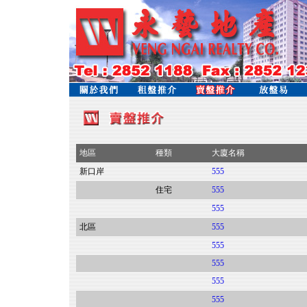
地區
種類
大廈名稱
新口岸
555
住宅
555
555
北區
555
555
555
555
555