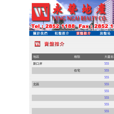
地區
種類
大廈名
新口岸
555
住宅
555
555
北區
555
555
555
555
555