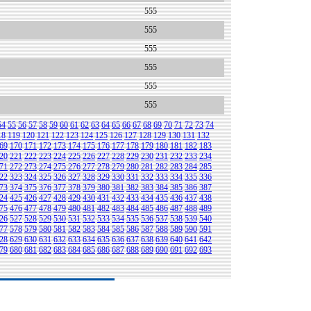
555
555
555
555
555
555
54
55
56
57
58
59
60
61
62
63
64
65
66
67
68
69
70
71
72
73
74
18
119
120
121
122
123
124
125
126
127
128
129
130
131
132
69
170
171
172
173
174
175
176
177
178
179
180
181
182
183
20
221
222
223
224
225
226
227
228
229
230
231
232
233
234
71
272
273
274
275
276
277
278
279
280
281
282
283
284
285
22
323
324
325
326
327
328
329
330
331
332
333
334
335
336
73
374
375
376
377
378
379
380
381
382
383
384
385
386
387
24
425
426
427
428
429
430
431
432
433
434
435
436
437
438
75
476
477
478
479
480
481
482
483
484
485
486
487
488
489
26
527
528
529
530
531
532
533
534
535
536
537
538
539
540
77
578
579
580
581
582
583
584
585
586
587
588
589
590
591
28
629
630
631
632
633
634
635
636
637
638
639
640
641
642
79
680
681
682
683
684
685
686
687
688
689
690
691
692
693