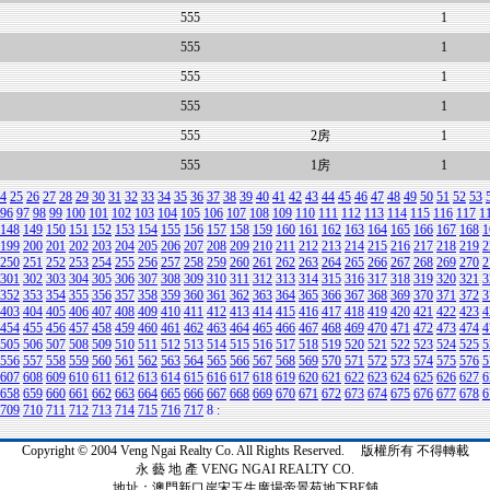
555
1
555
1
555
1
555
1
555
2房
1
555
1房
1
4
25
26
27
28
29
30
31
32
33
34
35
36
37
38
39
40
41
42
43
44
45
46
47
48
49
50
51
52
53
96
97
98
99
100
101
102
103
104
105
106
107
108
109
110
111
112
113
114
115
116
117
1
148
149
150
151
152
153
154
155
156
157
158
159
160
161
162
163
164
165
166
167
168
1
199
200
201
202
203
204
205
206
207
208
209
210
211
212
213
214
215
216
217
218
219
2
250
251
252
253
254
255
256
257
258
259
260
261
262
263
264
265
266
267
268
269
270
2
301
302
303
304
305
306
307
308
309
310
311
312
313
314
315
316
317
318
319
320
321
3
352
353
354
355
356
357
358
359
360
361
362
363
364
365
366
367
368
369
370
371
372
3
403
404
405
406
407
408
409
410
411
412
413
414
415
416
417
418
419
420
421
422
423
4
454
455
456
457
458
459
460
461
462
463
464
465
466
467
468
469
470
471
472
473
474
4
505
506
507
508
509
510
511
512
513
514
515
516
517
518
519
520
521
522
523
524
525
5
556
557
558
559
560
561
562
563
564
565
566
567
568
569
570
571
572
573
574
575
576
5
607
608
609
610
611
612
613
614
615
616
617
618
619
620
621
622
623
624
625
626
627
6
658
659
660
661
662
663
664
665
666
667
668
669
670
671
672
673
674
675
676
677
678
6
709
710
711
712
713
714
715
716
717
8
:
Copyright © 2004 Veng Ngai Realty Co. All Rights Reserved. 版權所有 不得轉載
永 藝 地 產 VENG NGAI REALTY CO.
地址：澳門新口岸宋玉生廣場帝景苑地下BE舖