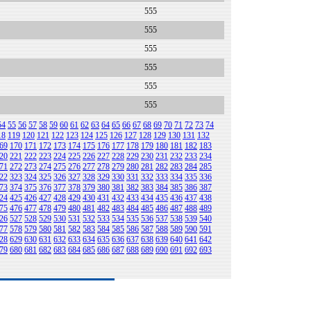
555
555
555
555
555
555
54
55
56
57
58
59
60
61
62
63
64
65
66
67
68
69
70
71
72
73
74
18
119
120
121
122
123
124
125
126
127
128
129
130
131
132
69
170
171
172
173
174
175
176
177
178
179
180
181
182
183
20
221
222
223
224
225
226
227
228
229
230
231
232
233
234
71
272
273
274
275
276
277
278
279
280
281
282
283
284
285
22
323
324
325
326
327
328
329
330
331
332
333
334
335
336
73
374
375
376
377
378
379
380
381
382
383
384
385
386
387
24
425
426
427
428
429
430
431
432
433
434
435
436
437
438
75
476
477
478
479
480
481
482
483
484
485
486
487
488
489
26
527
528
529
530
531
532
533
534
535
536
537
538
539
540
77
578
579
580
581
582
583
584
585
586
587
588
589
590
591
28
629
630
631
632
633
634
635
636
637
638
639
640
641
642
79
680
681
682
683
684
685
686
687
688
689
690
691
692
693