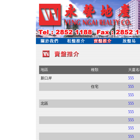
地區
種類
大廈名
新口岸
555
住宅
555
555
北區
555
555
555
555
555