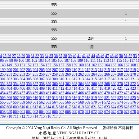
555
1
555
1
555
1
555
1
555
2房
1
555
1房
1
4
25
26
27
28
29
30
31
32
33
34
35
36
37
38
39
40
41
42
43
44
45
46
47
48
49
50
51
52
53
96
97
98
99
100
101
102
103
104
105
106
107
108
109
110
111
112
113
114
115
116
117
1
148
149
150
151
152
153
154
155
156
157
158
159
160
161
162
163
164
165
166
167
168
1
199
200
201
202
203
204
205
206
207
208
209
210
211
212
213
214
215
216
217
218
219
2
250
251
252
253
254
255
256
257
258
259
260
261
262
263
264
265
266
267
268
269
270
2
301
302
303
304
305
306
307
308
309
310
311
312
313
314
315
316
317
318
319
320
321
3
352
353
354
355
356
357
358
359
360
361
362
363
364
365
366
367
368
369
370
371
372
3
403
404
405
406
407
408
409
410
411
412
413
414
415
416
417
418
419
420
421
422
423
4
454
455
456
457
458
459
460
461
462
463
464
465
466
467
468
469
470
471
472
473
474
4
505
506
507
508
509
510
511
512
513
514
515
516
517
518
519
520
521
522
523
524
525
5
556
557
558
559
560
561
562
563
564
565
566
567
568
569
570
571
572
573
574
575
576
5
607
608
609
610
611
612
613
614
615
616
617
618
619
620
621
622
623
624
625
626
627
6
658
659
660
661
662
663
664
665
666
667
668
669
670
671
672
673
674
675
676
677
678
6
709
710
711
712
713
714
715
716
717
8
:
Copyright © 2004 Veng Ngai Realty Co. All Rights Reserved. 版權所有 不得轉載
永 藝 地 產 VENG NGAI REALTY CO.
地址：澳門新口岸宋玉生廣場帝景苑地下BE舖