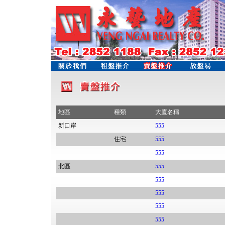
地區
種類
大廈名稱
新口岸
555
住宅
555
555
北區
555
555
555
555
555