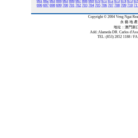
661
662
663
664
665
666
667
668
669
670
671
672
673
674
675
67
696
697
698
699
700
701
702
703
704
705
706
707
708
709
710
71
Copyright © 2004 Veng Ngai 
永 藝 地 產 
地址：澳門新
Add.:Alameda DR. Carlos d'As
TEL: (853) 2852 1188 / FA