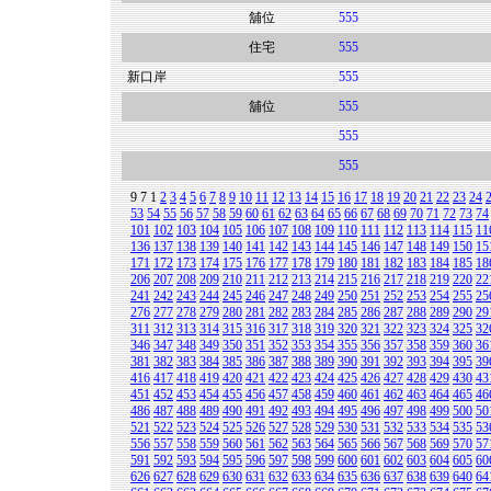
舖位
555
住宅
555
新口岸
555
舖位
555
555
555
9
7
1
2
3
4
5
6
7
8
9
10
11
12
13
14
15
16
17
18
19
20
21
22
23
24
53
54
55
56
57
58
59
60
61
62
63
64
65
66
67
68
69
70
71
72
73
74
101
102
103
104
105
106
107
108
109
110
111
112
113
114
115
11
136
137
138
139
140
141
142
143
144
145
146
147
148
149
150
15
171
172
173
174
175
176
177
178
179
180
181
182
183
184
185
18
206
207
208
209
210
211
212
213
214
215
216
217
218
219
220
22
241
242
243
244
245
246
247
248
249
250
251
252
253
254
255
25
276
277
278
279
280
281
282
283
284
285
286
287
288
289
290
29
311
312
313
314
315
316
317
318
319
320
321
322
323
324
325
32
346
347
348
349
350
351
352
353
354
355
356
357
358
359
360
36
381
382
383
384
385
386
387
388
389
390
391
392
393
394
395
39
416
417
418
419
420
421
422
423
424
425
426
427
428
429
430
43
451
452
453
454
455
456
457
458
459
460
461
462
463
464
465
46
486
487
488
489
490
491
492
493
494
495
496
497
498
499
500
50
521
522
523
524
525
526
527
528
529
530
531
532
533
534
535
53
556
557
558
559
560
561
562
563
564
565
566
567
568
569
570
57
591
592
593
594
595
596
597
598
599
600
601
602
603
604
605
60
626
627
628
629
630
631
632
633
634
635
636
637
638
639
640
64