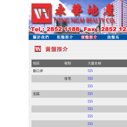
地區
種類
大廈名稱
新口岸
555
住宅
555
555
北區
555
555
555
555
555