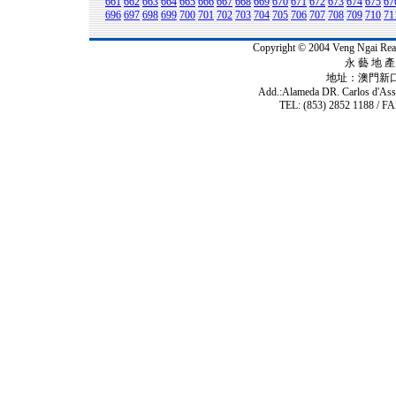
661
662
663
664
665
666
667
668
669
670
671
672
673
674
675
67
696
697
698
699
700
701
702
703
704
705
706
707
708
709
710
71
Copyright © 2004 Veng Ngai 
永 藝 地 產 
地址：澳門新
Add.:Alameda DR. Carlos d'As
TEL: (853) 2852 1188 / FA