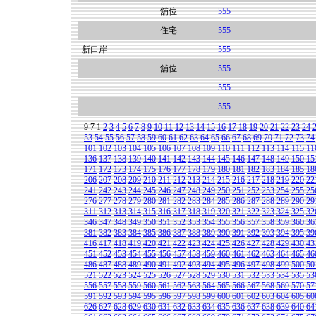
舖位
555
住宅
555
新口岸
555
舖位
555
555
555
9
7
1
2
3
4
5
6
7
8
9
10
11
12
13
14
15
16
17
18
19
20
21
22
23
24
53
54
55
56
57
58
59
60
61
62
63
64
65
66
67
68
69
70
71
72
73
74
101
102
103
104
105
106
107
108
109
110
111
112
113
114
115
11
136
137
138
139
140
141
142
143
144
145
146
147
148
149
150
15
171
172
173
174
175
176
177
178
179
180
181
182
183
184
185
18
206
207
208
209
210
211
212
213
214
215
216
217
218
219
220
22
241
242
243
244
245
246
247
248
249
250
251
252
253
254
255
25
276
277
278
279
280
281
282
283
284
285
286
287
288
289
290
29
311
312
313
314
315
316
317
318
319
320
321
322
323
324
325
32
346
347
348
349
350
351
352
353
354
355
356
357
358
359
360
36
381
382
383
384
385
386
387
388
389
390
391
392
393
394
395
39
416
417
418
419
420
421
422
423
424
425
426
427
428
429
430
43
451
452
453
454
455
456
457
458
459
460
461
462
463
464
465
46
486
487
488
489
490
491
492
493
494
495
496
497
498
499
500
50
521
522
523
524
525
526
527
528
529
530
531
532
533
534
535
53
556
557
558
559
560
561
562
563
564
565
566
567
568
569
570
57
591
592
593
594
595
596
597
598
599
600
601
602
603
604
605
60
626
627
628
629
630
631
632
633
634
635
636
637
638
639
640
64