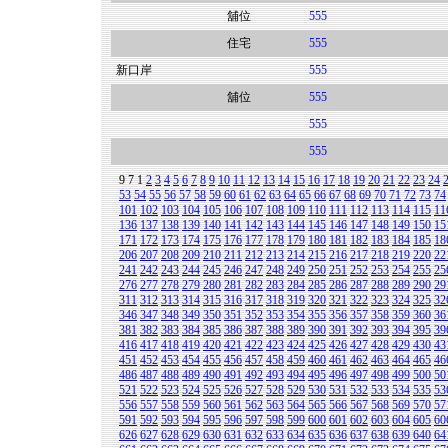
舖位
555
住宅
555
新口岸
555
舖位
555
555
555
9
7
1
2
3
4
5
6
7
8
9
10
11
12
13
14
15
16
17
18
19
20
21
22
23
24
53
54
55
56
57
58
59
60
61
62
63
64
65
66
67
68
69
70
71
72
73
74
101
102
103
104
105
106
107
108
109
110
111
112
113
114
115
11
136
137
138
139
140
141
142
143
144
145
146
147
148
149
150
15
171
172
173
174
175
176
177
178
179
180
181
182
183
184
185
18
206
207
208
209
210
211
212
213
214
215
216
217
218
219
220
22
241
242
243
244
245
246
247
248
249
250
251
252
253
254
255
25
276
277
278
279
280
281
282
283
284
285
286
287
288
289
290
29
311
312
313
314
315
316
317
318
319
320
321
322
323
324
325
32
346
347
348
349
350
351
352
353
354
355
356
357
358
359
360
36
381
382
383
384
385
386
387
388
389
390
391
392
393
394
395
39
416
417
418
419
420
421
422
423
424
425
426
427
428
429
430
43
451
452
453
454
455
456
457
458
459
460
461
462
463
464
465
46
486
487
488
489
490
491
492
493
494
495
496
497
498
499
500
50
521
522
523
524
525
526
527
528
529
530
531
532
533
534
535
53
556
557
558
559
560
561
562
563
564
565
566
567
568
569
570
57
591
592
593
594
595
596
597
598
599
600
601
602
603
604
605
60
626
627
628
629
630
631
632
633
634
635
636
637
638
639
640
64