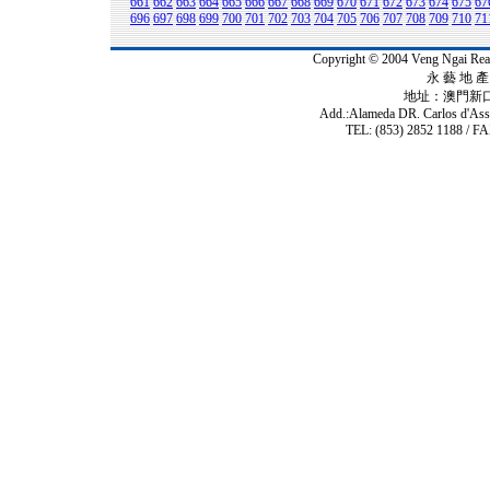
661
662
663
664
665
666
667
668
669
670
671
672
673
674
675
67
696
697
698
699
700
701
702
703
704
705
706
707
708
709
710
71
Copyright © 2004 Veng Ngai 
永 藝 地 產 
地址：澳門新
Add.:Alameda DR. Carlos d'As
TEL: (853) 2852 1188 / FA