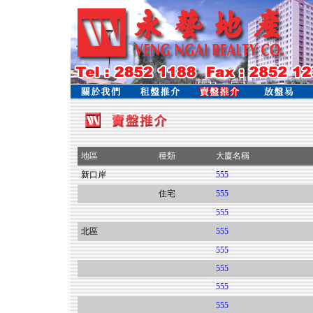
地區
種類
大廈名稱
新口岸
555
住宅
555
555
北區
555
555
555
555
555