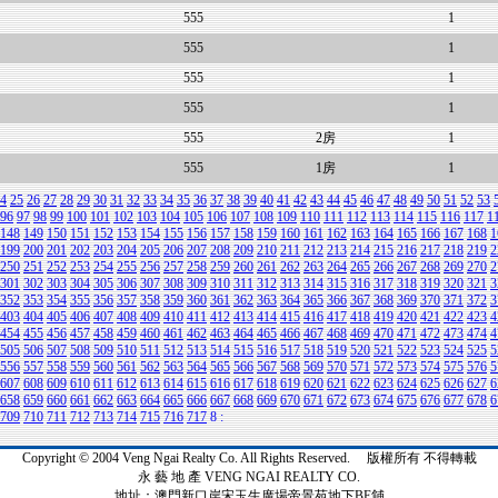
555
1
555
1
555
1
555
1
555
2房
1
555
1房
1
4
25
26
27
28
29
30
31
32
33
34
35
36
37
38
39
40
41
42
43
44
45
46
47
48
49
50
51
52
53
96
97
98
99
100
101
102
103
104
105
106
107
108
109
110
111
112
113
114
115
116
117
1
148
149
150
151
152
153
154
155
156
157
158
159
160
161
162
163
164
165
166
167
168
1
199
200
201
202
203
204
205
206
207
208
209
210
211
212
213
214
215
216
217
218
219
2
250
251
252
253
254
255
256
257
258
259
260
261
262
263
264
265
266
267
268
269
270
2
301
302
303
304
305
306
307
308
309
310
311
312
313
314
315
316
317
318
319
320
321
3
352
353
354
355
356
357
358
359
360
361
362
363
364
365
366
367
368
369
370
371
372
3
403
404
405
406
407
408
409
410
411
412
413
414
415
416
417
418
419
420
421
422
423
4
454
455
456
457
458
459
460
461
462
463
464
465
466
467
468
469
470
471
472
473
474
4
505
506
507
508
509
510
511
512
513
514
515
516
517
518
519
520
521
522
523
524
525
5
556
557
558
559
560
561
562
563
564
565
566
567
568
569
570
571
572
573
574
575
576
5
607
608
609
610
611
612
613
614
615
616
617
618
619
620
621
622
623
624
625
626
627
6
658
659
660
661
662
663
664
665
666
667
668
669
670
671
672
673
674
675
676
677
678
6
709
710
711
712
713
714
715
716
717
8
:
Copyright © 2004 Veng Ngai Realty Co. All Rights Reserved. 版權所有 不得轉載
永 藝 地 產 VENG NGAI REALTY CO.
地址：澳門新口岸宋玉生廣場帝景苑地下BE舖