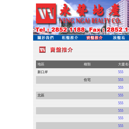
地區
種類
大廈名
新口岸
555
住宅
555
555
北區
555
555
555
555
555