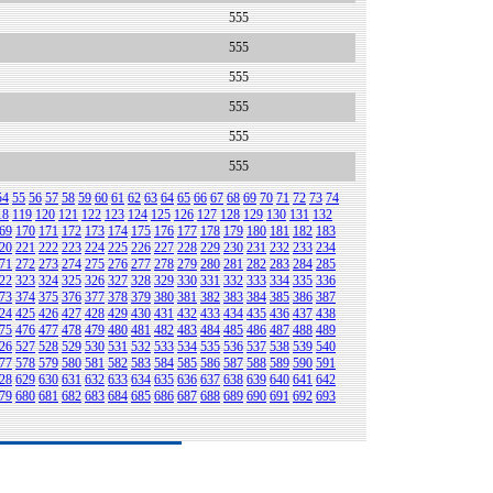
555
555
555
555
555
555
54
55
56
57
58
59
60
61
62
63
64
65
66
67
68
69
70
71
72
73
74
18
119
120
121
122
123
124
125
126
127
128
129
130
131
132
69
170
171
172
173
174
175
176
177
178
179
180
181
182
183
20
221
222
223
224
225
226
227
228
229
230
231
232
233
234
71
272
273
274
275
276
277
278
279
280
281
282
283
284
285
22
323
324
325
326
327
328
329
330
331
332
333
334
335
336
73
374
375
376
377
378
379
380
381
382
383
384
385
386
387
24
425
426
427
428
429
430
431
432
433
434
435
436
437
438
75
476
477
478
479
480
481
482
483
484
485
486
487
488
489
26
527
528
529
530
531
532
533
534
535
536
537
538
539
540
77
578
579
580
581
582
583
584
585
586
587
588
589
590
591
28
629
630
631
632
633
634
635
636
637
638
639
640
641
642
79
680
681
682
683
684
685
686
687
688
689
690
691
692
693