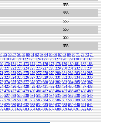
555
555
555
555
555
555
54
55
56
57
58
59
60
61
62
63
64
65
66
67
68
69
70
71
72
73
74
18
119
120
121
122
123
124
125
126
127
128
129
130
131
132
69
170
171
172
173
174
175
176
177
178
179
180
181
182
183
20
221
222
223
224
225
226
227
228
229
230
231
232
233
234
71
272
273
274
275
276
277
278
279
280
281
282
283
284
285
22
323
324
325
326
327
328
329
330
331
332
333
334
335
336
73
374
375
376
377
378
379
380
381
382
383
384
385
386
387
24
425
426
427
428
429
430
431
432
433
434
435
436
437
438
75
476
477
478
479
480
481
482
483
484
485
486
487
488
489
26
527
528
529
530
531
532
533
534
535
536
537
538
539
540
77
578
579
580
581
582
583
584
585
586
587
588
589
590
591
28
629
630
631
632
633
634
635
636
637
638
639
640
641
642
79
680
681
682
683
684
685
686
687
688
689
690
691
692
693