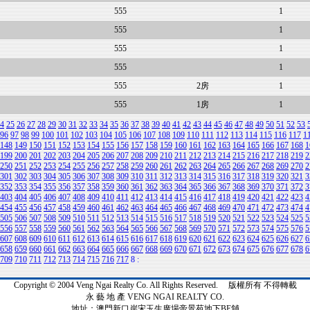
555
1
555
1
555
1
555
1
555
2房
1
555
1房
1
4
25
26
27
28
29
30
31
32
33
34
35
36
37
38
39
40
41
42
43
44
45
46
47
48
49
50
51
52
53
96
97
98
99
100
101
102
103
104
105
106
107
108
109
110
111
112
113
114
115
116
117
1
148
149
150
151
152
153
154
155
156
157
158
159
160
161
162
163
164
165
166
167
168
1
199
200
201
202
203
204
205
206
207
208
209
210
211
212
213
214
215
216
217
218
219
2
250
251
252
253
254
255
256
257
258
259
260
261
262
263
264
265
266
267
268
269
270
2
301
302
303
304
305
306
307
308
309
310
311
312
313
314
315
316
317
318
319
320
321
3
352
353
354
355
356
357
358
359
360
361
362
363
364
365
366
367
368
369
370
371
372
3
403
404
405
406
407
408
409
410
411
412
413
414
415
416
417
418
419
420
421
422
423
4
454
455
456
457
458
459
460
461
462
463
464
465
466
467
468
469
470
471
472
473
474
4
505
506
507
508
509
510
511
512
513
514
515
516
517
518
519
520
521
522
523
524
525
5
556
557
558
559
560
561
562
563
564
565
566
567
568
569
570
571
572
573
574
575
576
5
607
608
609
610
611
612
613
614
615
616
617
618
619
620
621
622
623
624
625
626
627
6
658
659
660
661
662
663
664
665
666
667
668
669
670
671
672
673
674
675
676
677
678
6
709
710
711
712
713
714
715
716
717
8
:
Copyright © 2004 Veng Ngai Realty Co. All Rights Reserved. 版權所有 不得轉載
永 藝 地 產 VENG NGAI REALTY CO.
地址：澳門新口岸宋玉生廣場帝景苑地下BE舖