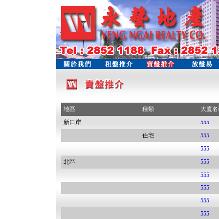
地區
種類
大廈名
新口岸
555
住宅
555
555
北區
555
555
555
555
555