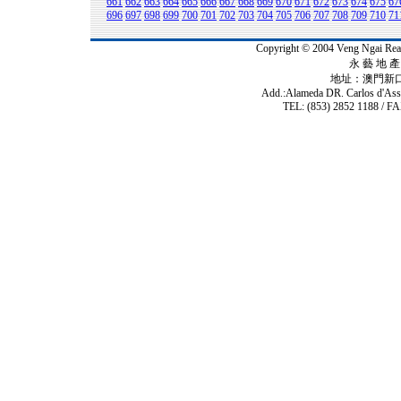
661
662
663
664
665
666
667
668
669
670
671
672
673
674
675
67
696
697
698
699
700
701
702
703
704
705
706
707
708
709
710
71
Copyright © 2004 Veng Ngai 
永 藝 地 產 
地址：澳門新
Add.:Alameda DR. Carlos d'As
TEL: (853) 2852 1188 / FA