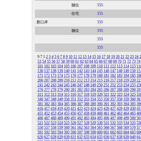
舖位
555
住宅
555
新口岸
555
舖位
555
555
555
9
7
1
2
3
4
5
6
7
8
9
10
11
12
13
14
15
16
17
18
19
20
21
22
23
24
53
54
55
56
57
58
59
60
61
62
63
64
65
66
67
68
69
70
71
72
73
74
101
102
103
104
105
106
107
108
109
110
111
112
113
114
115
11
136
137
138
139
140
141
142
143
144
145
146
147
148
149
150
15
171
172
173
174
175
176
177
178
179
180
181
182
183
184
185
18
206
207
208
209
210
211
212
213
214
215
216
217
218
219
220
22
241
242
243
244
245
246
247
248
249
250
251
252
253
254
255
25
276
277
278
279
280
281
282
283
284
285
286
287
288
289
290
29
311
312
313
314
315
316
317
318
319
320
321
322
323
324
325
32
346
347
348
349
350
351
352
353
354
355
356
357
358
359
360
36
381
382
383
384
385
386
387
388
389
390
391
392
393
394
395
39
416
417
418
419
420
421
422
423
424
425
426
427
428
429
430
43
451
452
453
454
455
456
457
458
459
460
461
462
463
464
465
46
486
487
488
489
490
491
492
493
494
495
496
497
498
499
500
50
521
522
523
524
525
526
527
528
529
530
531
532
533
534
535
53
556
557
558
559
560
561
562
563
564
565
566
567
568
569
570
57
591
592
593
594
595
596
597
598
599
600
601
602
603
604
605
60
626
627
628
629
630
631
632
633
634
635
636
637
638
639
640
64