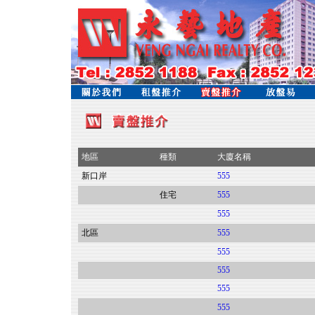
地區
種類
大廈名稱
新口岸
555
住宅
555
555
北區
555
555
555
555
555