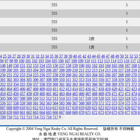
555
1
555
1
555
1
555
1
555
2房
1
555
1房
1
4
25
26
27
28
29
30
31
32
33
34
35
36
37
38
39
40
41
42
43
44
45
46
47
48
49
50
51
52
53
96
97
98
99
100
101
102
103
104
105
106
107
108
109
110
111
112
113
114
115
116
117
1
148
149
150
151
152
153
154
155
156
157
158
159
160
161
162
163
164
165
166
167
168
1
199
200
201
202
203
204
205
206
207
208
209
210
211
212
213
214
215
216
217
218
219
2
250
251
252
253
254
255
256
257
258
259
260
261
262
263
264
265
266
267
268
269
270
2
301
302
303
304
305
306
307
308
309
310
311
312
313
314
315
316
317
318
319
320
321
3
352
353
354
355
356
357
358
359
360
361
362
363
364
365
366
367
368
369
370
371
372
3
403
404
405
406
407
408
409
410
411
412
413
414
415
416
417
418
419
420
421
422
423
4
454
455
456
457
458
459
460
461
462
463
464
465
466
467
468
469
470
471
472
473
474
4
505
506
507
508
509
510
511
512
513
514
515
516
517
518
519
520
521
522
523
524
525
5
556
557
558
559
560
561
562
563
564
565
566
567
568
569
570
571
572
573
574
575
576
5
607
608
609
610
611
612
613
614
615
616
617
618
619
620
621
622
623
624
625
626
627
6
658
659
660
661
662
663
664
665
666
667
668
669
670
671
672
673
674
675
676
677
678
6
709
710
711
712
713
714
715
716
717
8
:
Copyright © 2004 Veng Ngai Realty Co. All Rights Reserved. 版權所有 不得轉載
永 藝 地 產 VENG NGAI REALTY CO.
地址：澳門新口岸宋玉生廣場帝景苑地下BE舖