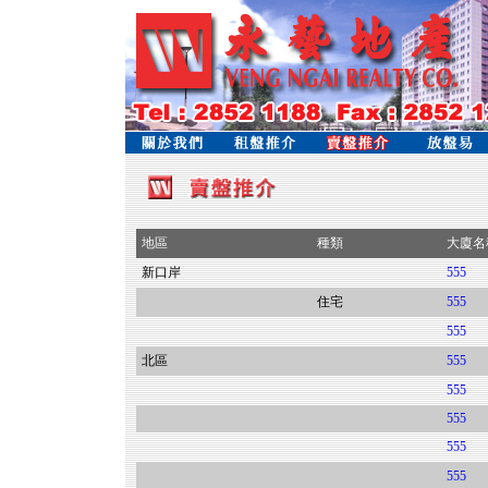
地區
種類
大廈名
新口岸
555
住宅
555
555
北區
555
555
555
555
555