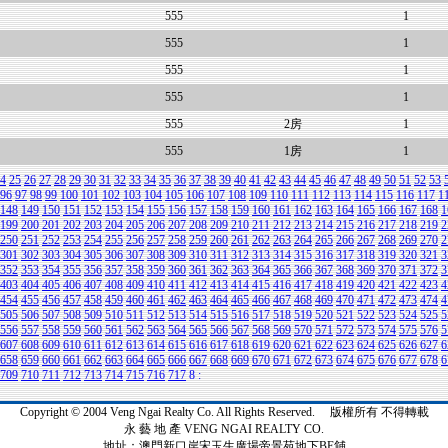
555
1
555
1
555
1
555
1
555
2房
1
555
1房
1
4
25
26
27
28
29
30
31
32
33
34
35
36
37
38
39
40
41
42
43
44
45
46
47
48
49
50
51
52
53
96
97
98
99
100
101
102
103
104
105
106
107
108
109
110
111
112
113
114
115
116
117
1
148
149
150
151
152
153
154
155
156
157
158
159
160
161
162
163
164
165
166
167
168
1
199
200
201
202
203
204
205
206
207
208
209
210
211
212
213
214
215
216
217
218
219
2
250
251
252
253
254
255
256
257
258
259
260
261
262
263
264
265
266
267
268
269
270
2
301
302
303
304
305
306
307
308
309
310
311
312
313
314
315
316
317
318
319
320
321
3
352
353
354
355
356
357
358
359
360
361
362
363
364
365
366
367
368
369
370
371
372
3
403
404
405
406
407
408
409
410
411
412
413
414
415
416
417
418
419
420
421
422
423
4
454
455
456
457
458
459
460
461
462
463
464
465
466
467
468
469
470
471
472
473
474
4
505
506
507
508
509
510
511
512
513
514
515
516
517
518
519
520
521
522
523
524
525
5
556
557
558
559
560
561
562
563
564
565
566
567
568
569
570
571
572
573
574
575
576
5
607
608
609
610
611
612
613
614
615
616
617
618
619
620
621
622
623
624
625
626
627
6
658
659
660
661
662
663
664
665
666
667
668
669
670
671
672
673
674
675
676
677
678
6
709
710
711
712
713
714
715
716
717
8
:
Copyright © 2004 Veng Ngai Realty Co. All Rights Reserved. 版權所有 不得轉載
永 藝 地 產 VENG NGAI REALTY CO.
地址：澳門新口岸宋玉生廣場帝景苑地下BE舖