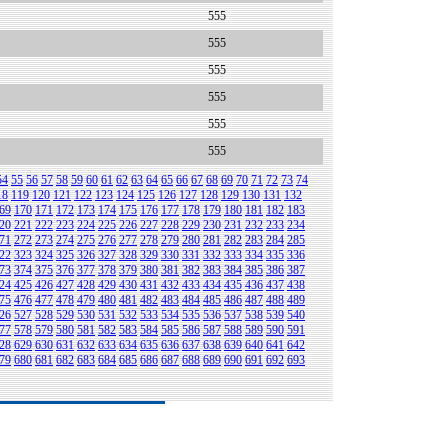
555
555
555
555
555
555
54
55
56
57
58
59
60
61
62
63
64
65
66
67
68
69
70
71
72
73
74
18
119
120
121
122
123
124
125
126
127
128
129
130
131
132
69
170
171
172
173
174
175
176
177
178
179
180
181
182
183
20
221
222
223
224
225
226
227
228
229
230
231
232
233
234
71
272
273
274
275
276
277
278
279
280
281
282
283
284
285
22
323
324
325
326
327
328
329
330
331
332
333
334
335
336
73
374
375
376
377
378
379
380
381
382
383
384
385
386
387
24
425
426
427
428
429
430
431
432
433
434
435
436
437
438
75
476
477
478
479
480
481
482
483
484
485
486
487
488
489
26
527
528
529
530
531
532
533
534
535
536
537
538
539
540
77
578
579
580
581
582
583
584
585
586
587
588
589
590
591
28
629
630
631
632
633
634
635
636
637
638
639
640
641
642
79
680
681
682
683
684
685
686
687
688
689
690
691
692
693