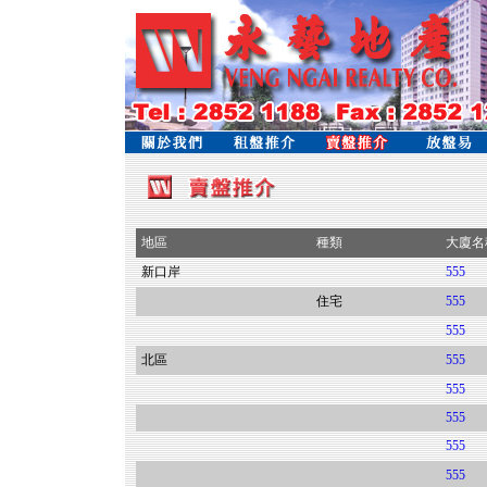
地區
種類
大廈名
新口岸
555
住宅
555
555
北區
555
555
555
555
555