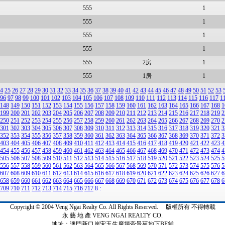
555
1
555
1
555
1
555
1
555
2房
1
555
1房
1
4
25
26
27
28
29
30
31
32
33
34
35
36
37
38
39
40
41
42
43
44
45
46
47
48
49
50
51
52
53
96
97
98
99
100
101
102
103
104
105
106
107
108
109
110
111
112
113
114
115
116
117
1
148
149
150
151
152
153
154
155
156
157
158
159
160
161
162
163
164
165
166
167
168
1
199
200
201
202
203
204
205
206
207
208
209
210
211
212
213
214
215
216
217
218
219
2
250
251
252
253
254
255
256
257
258
259
260
261
262
263
264
265
266
267
268
269
270
2
301
302
303
304
305
306
307
308
309
310
311
312
313
314
315
316
317
318
319
320
321
3
352
353
354
355
356
357
358
359
360
361
362
363
364
365
366
367
368
369
370
371
372
3
403
404
405
406
407
408
409
410
411
412
413
414
415
416
417
418
419
420
421
422
423
4
454
455
456
457
458
459
460
461
462
463
464
465
466
467
468
469
470
471
472
473
474
4
505
506
507
508
509
510
511
512
513
514
515
516
517
518
519
520
521
522
523
524
525
5
556
557
558
559
560
561
562
563
564
565
566
567
568
569
570
571
572
573
574
575
576
5
607
608
609
610
611
612
613
614
615
616
617
618
619
620
621
622
623
624
625
626
627
6
658
659
660
661
662
663
664
665
666
667
668
669
670
671
672
673
674
675
676
677
678
6
709
710
711
712
713
714
715
716
717
8
:
Copyright © 2004 Veng Ngai Realty Co. All Rights Reserved. 版權所有 不得轉載
永 藝 地 產 VENG NGAI REALTY CO.
地址：澳門新口岸宋玉生廣場帝景苑地下BE舖