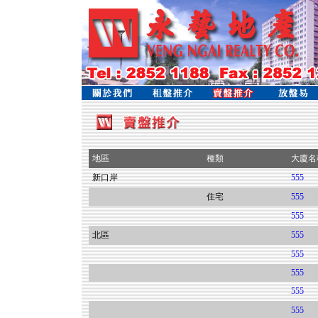
地區
種類
大廈名
新口岸
555
住宅
555
555
北區
555
555
555
555
555