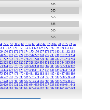
555
555
555
555
555
555
54
55
56
57
58
59
60
61
62
63
64
65
66
67
68
69
70
71
72
73
74
18
119
120
121
122
123
124
125
126
127
128
129
130
131
132
69
170
171
172
173
174
175
176
177
178
179
180
181
182
183
20
221
222
223
224
225
226
227
228
229
230
231
232
233
234
71
272
273
274
275
276
277
278
279
280
281
282
283
284
285
22
323
324
325
326
327
328
329
330
331
332
333
334
335
336
73
374
375
376
377
378
379
380
381
382
383
384
385
386
387
24
425
426
427
428
429
430
431
432
433
434
435
436
437
438
75
476
477
478
479
480
481
482
483
484
485
486
487
488
489
26
527
528
529
530
531
532
533
534
535
536
537
538
539
540
77
578
579
580
581
582
583
584
585
586
587
588
589
590
591
28
629
630
631
632
633
634
635
636
637
638
639
640
641
642
79
680
681
682
683
684
685
686
687
688
689
690
691
692
693