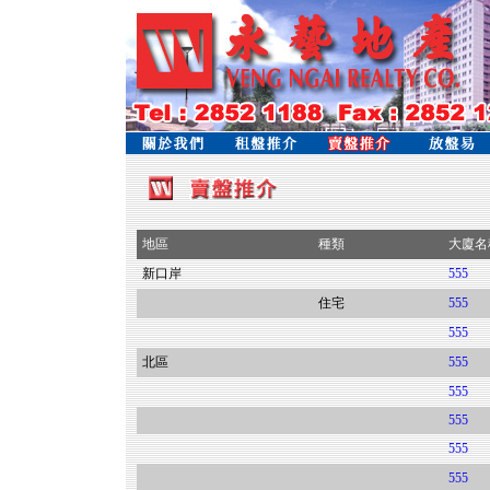
地區
種類
大廈名
新口岸
555
住宅
555
555
北區
555
555
555
555
555