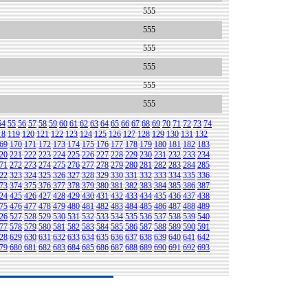
555
555
555
555
555
555
54
55
56
57
58
59
60
61
62
63
64
65
66
67
68
69
70
71
72
73
74
18
119
120
121
122
123
124
125
126
127
128
129
130
131
132
69
170
171
172
173
174
175
176
177
178
179
180
181
182
183
20
221
222
223
224
225
226
227
228
229
230
231
232
233
234
71
272
273
274
275
276
277
278
279
280
281
282
283
284
285
22
323
324
325
326
327
328
329
330
331
332
333
334
335
336
73
374
375
376
377
378
379
380
381
382
383
384
385
386
387
24
425
426
427
428
429
430
431
432
433
434
435
436
437
438
75
476
477
478
479
480
481
482
483
484
485
486
487
488
489
26
527
528
529
530
531
532
533
534
535
536
537
538
539
540
77
578
579
580
581
582
583
584
585
586
587
588
589
590
591
28
629
630
631
632
633
634
635
636
637
638
639
640
641
642
79
680
681
682
683
684
685
686
687
688
689
690
691
692
693