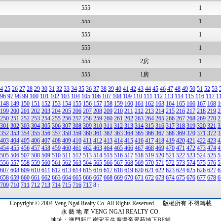
555
1
555
1
555
1
555
1
555
2房
1
555
1房
1
4
25
26
27
28
29
30
31
32
33
34
35
36
37
38
39
40
41
42
43
44
45
46
47
48
49
50
51
52
53
96
97
98
99
100
101
102
103
104
105
106
107
108
109
110
111
112
113
114
115
116
117
1
148
149
150
151
152
153
154
155
156
157
158
159
160
161
162
163
164
165
166
167
168
1
199
200
201
202
203
204
205
206
207
208
209
210
211
212
213
214
215
216
217
218
219
2
250
251
252
253
254
255
256
257
258
259
260
261
262
263
264
265
266
267
268
269
270
2
301
302
303
304
305
306
307
308
309
310
311
312
313
314
315
316
317
318
319
320
321
3
352
353
354
355
356
357
358
359
360
361
362
363
364
365
366
367
368
369
370
371
372
3
403
404
405
406
407
408
409
410
411
412
413
414
415
416
417
418
419
420
421
422
423
4
454
455
456
457
458
459
460
461
462
463
464
465
466
467
468
469
470
471
472
473
474
4
505
506
507
508
509
510
511
512
513
514
515
516
517
518
519
520
521
522
523
524
525
5
556
557
558
559
560
561
562
563
564
565
566
567
568
569
570
571
572
573
574
575
576
5
607
608
609
610
611
612
613
614
615
616
617
618
619
620
621
622
623
624
625
626
627
6
658
659
660
661
662
663
664
665
666
667
668
669
670
671
672
673
674
675
676
677
678
6
709
710
711
712
713
714
715
716
717
8
:
Copyright © 2004 Veng Ngai Realty Co. All Rights Reserved. 版權所有 不得轉載
永 藝 地 產 VENG NGAI REALTY CO.
地址：澳門新口岸宋玉生廣場帝景苑地下BE舖