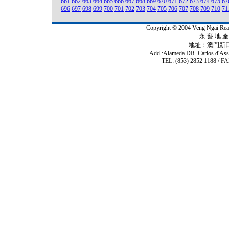
661
662
663
664
665
666
667
668
669
670
671
672
673
674
675
67
696
697
698
699
700
701
702
703
704
705
706
707
708
709
710
71
Copyright © 2004 Veng Ngai 
永 藝 地 產 
地址：澳門新
Add.:Alameda DR. Carlos d'As
TEL: (853) 2852 1188 / FA