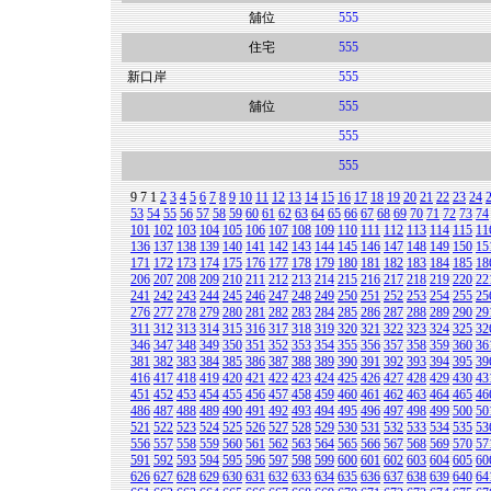
舖位
555
住宅
555
新口岸
555
舖位
555
555
555
9
7
1
2
3
4
5
6
7
8
9
10
11
12
13
14
15
16
17
18
19
20
21
22
23
24
53
54
55
56
57
58
59
60
61
62
63
64
65
66
67
68
69
70
71
72
73
74
101
102
103
104
105
106
107
108
109
110
111
112
113
114
115
11
136
137
138
139
140
141
142
143
144
145
146
147
148
149
150
15
171
172
173
174
175
176
177
178
179
180
181
182
183
184
185
18
206
207
208
209
210
211
212
213
214
215
216
217
218
219
220
22
241
242
243
244
245
246
247
248
249
250
251
252
253
254
255
25
276
277
278
279
280
281
282
283
284
285
286
287
288
289
290
29
311
312
313
314
315
316
317
318
319
320
321
322
323
324
325
32
346
347
348
349
350
351
352
353
354
355
356
357
358
359
360
36
381
382
383
384
385
386
387
388
389
390
391
392
393
394
395
39
416
417
418
419
420
421
422
423
424
425
426
427
428
429
430
43
451
452
453
454
455
456
457
458
459
460
461
462
463
464
465
46
486
487
488
489
490
491
492
493
494
495
496
497
498
499
500
50
521
522
523
524
525
526
527
528
529
530
531
532
533
534
535
53
556
557
558
559
560
561
562
563
564
565
566
567
568
569
570
57
591
592
593
594
595
596
597
598
599
600
601
602
603
604
605
60
626
627
628
629
630
631
632
633
634
635
636
637
638
639
640
64