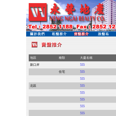
地區
種類
大廈名稱
新口岸
555
住宅
555
555
北區
555
555
555
555
555