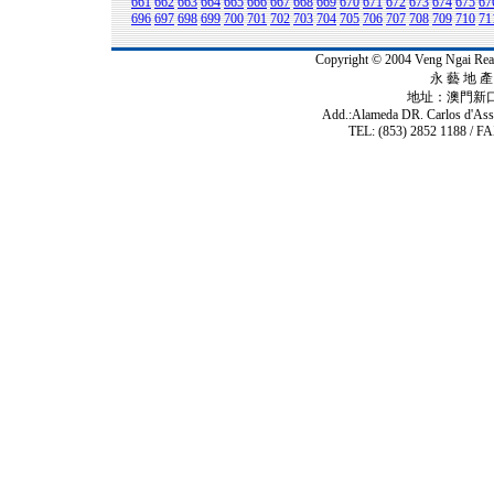
661
662
663
664
665
666
667
668
669
670
671
672
673
674
675
67
696
697
698
699
700
701
702
703
704
705
706
707
708
709
710
71
Copyright © 2004 Veng Ngai 
永 藝 地 產 
地址：澳門新
Add.:Alameda DR. Carlos d'As
TEL: (853) 2852 1188 / FA