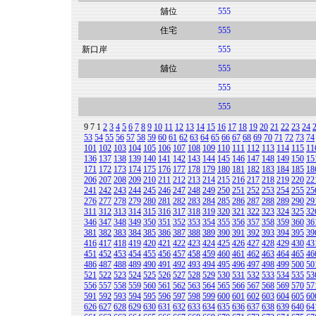
舖位
555
住宅
555
新口岸
555
舖位
555
555
555
9
7
1
2
3
4
5
6
7
8
9
10
11
12
13
14
15
16
17
18
19
20
21
22
23
24
53
54
55
56
57
58
59
60
61
62
63
64
65
66
67
68
69
70
71
72
73
74
101
102
103
104
105
106
107
108
109
110
111
112
113
114
115
11
136
137
138
139
140
141
142
143
144
145
146
147
148
149
150
15
171
172
173
174
175
176
177
178
179
180
181
182
183
184
185
18
206
207
208
209
210
211
212
213
214
215
216
217
218
219
220
22
241
242
243
244
245
246
247
248
249
250
251
252
253
254
255
25
276
277
278
279
280
281
282
283
284
285
286
287
288
289
290
29
311
312
313
314
315
316
317
318
319
320
321
322
323
324
325
32
346
347
348
349
350
351
352
353
354
355
356
357
358
359
360
36
381
382
383
384
385
386
387
388
389
390
391
392
393
394
395
39
416
417
418
419
420
421
422
423
424
425
426
427
428
429
430
43
451
452
453
454
455
456
457
458
459
460
461
462
463
464
465
46
486
487
488
489
490
491
492
493
494
495
496
497
498
499
500
50
521
522
523
524
525
526
527
528
529
530
531
532
533
534
535
53
556
557
558
559
560
561
562
563
564
565
566
567
568
569
570
57
591
592
593
594
595
596
597
598
599
600
601
602
603
604
605
60
626
627
628
629
630
631
632
633
634
635
636
637
638
639
640
64