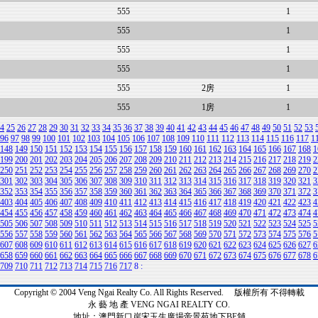
555
1
555
1
555
1
555
1
555
2房
1
555
1房
1
4
25
26
27
28
29
30
31
32
33
34
35
36
37
38
39
40
41
42
43
44
45
46
47
48
49
50
51
52
53
96
97
98
99
100
101
102
103
104
105
106
107
108
109
110
111
112
113
114
115
116
117
1
148
149
150
151
152
153
154
155
156
157
158
159
160
161
162
163
164
165
166
167
168
1
199
200
201
202
203
204
205
206
207
208
209
210
211
212
213
214
215
216
217
218
219
2
250
251
252
253
254
255
256
257
258
259
260
261
262
263
264
265
266
267
268
269
270
2
301
302
303
304
305
306
307
308
309
310
311
312
313
314
315
316
317
318
319
320
321
3
352
353
354
355
356
357
358
359
360
361
362
363
364
365
366
367
368
369
370
371
372
3
403
404
405
406
407
408
409
410
411
412
413
414
415
416
417
418
419
420
421
422
423
4
454
455
456
457
458
459
460
461
462
463
464
465
466
467
468
469
470
471
472
473
474
4
505
506
507
508
509
510
511
512
513
514
515
516
517
518
519
520
521
522
523
524
525
5
556
557
558
559
560
561
562
563
564
565
566
567
568
569
570
571
572
573
574
575
576
5
607
608
609
610
611
612
613
614
615
616
617
618
619
620
621
622
623
624
625
626
627
6
658
659
660
661
662
663
664
665
666
667
668
669
670
671
672
673
674
675
676
677
678
6
709
710
711
712
713
714
715
716
717
8
:
Copyright © 2004 Veng Ngai Realty Co. All Rights Reserved. 版權所有 不得轉載
永 藝 地 產 VENG NGAI REALTY CO.
地址：澳門新口岸宋玉生廣場帝景苑地下BE舖