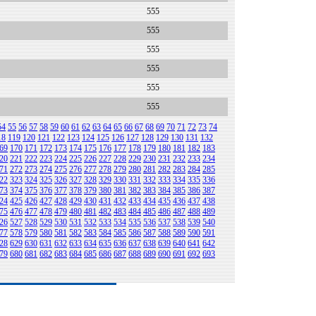
555
555
555
555
555
555
54
55
56
57
58
59
60
61
62
63
64
65
66
67
68
69
70
71
72
73
74
18
119
120
121
122
123
124
125
126
127
128
129
130
131
132
69
170
171
172
173
174
175
176
177
178
179
180
181
182
183
20
221
222
223
224
225
226
227
228
229
230
231
232
233
234
71
272
273
274
275
276
277
278
279
280
281
282
283
284
285
22
323
324
325
326
327
328
329
330
331
332
333
334
335
336
73
374
375
376
377
378
379
380
381
382
383
384
385
386
387
24
425
426
427
428
429
430
431
432
433
434
435
436
437
438
75
476
477
478
479
480
481
482
483
484
485
486
487
488
489
26
527
528
529
530
531
532
533
534
535
536
537
538
539
540
77
578
579
580
581
582
583
584
585
586
587
588
589
590
591
28
629
630
631
632
633
634
635
636
637
638
639
640
641
642
79
680
681
682
683
684
685
686
687
688
689
690
691
692
693