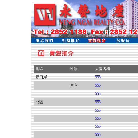
地區
種類
大廈名稱
新口岸
555
住宅
555
555
北區
555
555
555
555
555