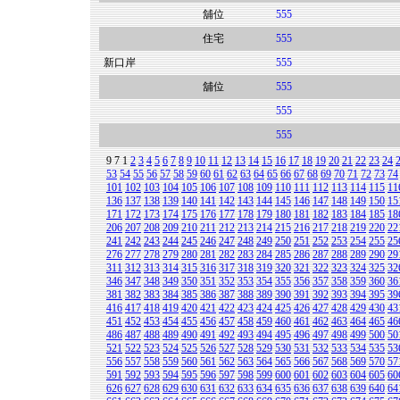
舖位
555
住宅
555
新口岸
555
舖位
555
555
555
9
7
1
2
3
4
5
6
7
8
9
10
11
12
13
14
15
16
17
18
19
20
21
22
23
24
53
54
55
56
57
58
59
60
61
62
63
64
65
66
67
68
69
70
71
72
73
74
101
102
103
104
105
106
107
108
109
110
111
112
113
114
115
11
136
137
138
139
140
141
142
143
144
145
146
147
148
149
150
15
171
172
173
174
175
176
177
178
179
180
181
182
183
184
185
18
206
207
208
209
210
211
212
213
214
215
216
217
218
219
220
22
241
242
243
244
245
246
247
248
249
250
251
252
253
254
255
25
276
277
278
279
280
281
282
283
284
285
286
287
288
289
290
29
311
312
313
314
315
316
317
318
319
320
321
322
323
324
325
32
346
347
348
349
350
351
352
353
354
355
356
357
358
359
360
36
381
382
383
384
385
386
387
388
389
390
391
392
393
394
395
39
416
417
418
419
420
421
422
423
424
425
426
427
428
429
430
43
451
452
453
454
455
456
457
458
459
460
461
462
463
464
465
46
486
487
488
489
490
491
492
493
494
495
496
497
498
499
500
50
521
522
523
524
525
526
527
528
529
530
531
532
533
534
535
53
556
557
558
559
560
561
562
563
564
565
566
567
568
569
570
57
591
592
593
594
595
596
597
598
599
600
601
602
603
604
605
60
626
627
628
629
630
631
632
633
634
635
636
637
638
639
640
64