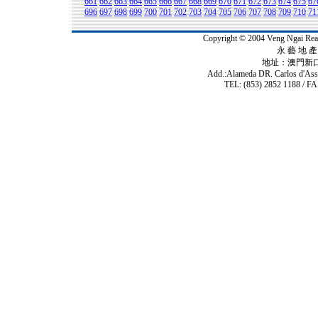
661
662
663
664
665
666
667
668
669
670
671
672
673
674
675
67
696
697
698
699
700
701
702
703
704
705
706
707
708
709
710
71
Copyright © 2004 Veng Ngai 
永 藝 地 產 
地址：澳門新
Add.:Alameda DR. Carlos d'As
TEL: (853) 2852 1188 / FA