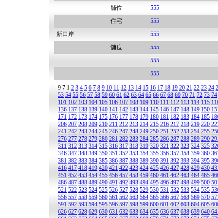
舖位
555
住宅
555
新口岸
555
舖位
555
555
555
9
7
1
2
3
4
5
6
7
8
9
10
11
12
13
14
15
16
17
18
19
20
21
22
23
24
53
54
55
56
57
58
59
60
61
62
63
64
65
66
67
68
69
70
71
72
73
74
101
102
103
104
105
106
107
108
109
110
111
112
113
114
115
11
136
137
138
139
140
141
142
143
144
145
146
147
148
149
150
15
171
172
173
174
175
176
177
178
179
180
181
182
183
184
185
18
206
207
208
209
210
211
212
213
214
215
216
217
218
219
220
22
241
242
243
244
245
246
247
248
249
250
251
252
253
254
255
25
276
277
278
279
280
281
282
283
284
285
286
287
288
289
290
29
311
312
313
314
315
316
317
318
319
320
321
322
323
324
325
32
346
347
348
349
350
351
352
353
354
355
356
357
358
359
360
36
381
382
383
384
385
386
387
388
389
390
391
392
393
394
395
39
416
417
418
419
420
421
422
423
424
425
426
427
428
429
430
43
451
452
453
454
455
456
457
458
459
460
461
462
463
464
465
46
486
487
488
489
490
491
492
493
494
495
496
497
498
499
500
50
521
522
523
524
525
526
527
528
529
530
531
532
533
534
535
53
556
557
558
559
560
561
562
563
564
565
566
567
568
569
570
57
591
592
593
594
595
596
597
598
599
600
601
602
603
604
605
60
626
627
628
629
630
631
632
633
634
635
636
637
638
639
640
64