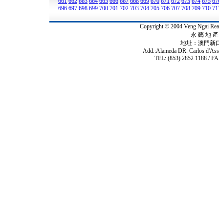
661
662
663
664
665
666
667
668
669
670
671
672
673
674
675
67
696
697
698
699
700
701
702
703
704
705
706
707
708
709
710
71
Copyright © 2004 Veng Ngai 
永 藝 地 產 
地址：澳門新
Add.:Alameda DR. Carlos d'As
TEL: (853) 2852 1188 / FA