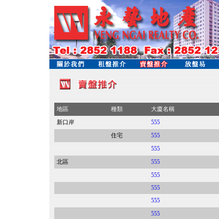
地區
種類
大廈名稱
新口岸
555
住宅
555
555
北區
555
555
555
555
555