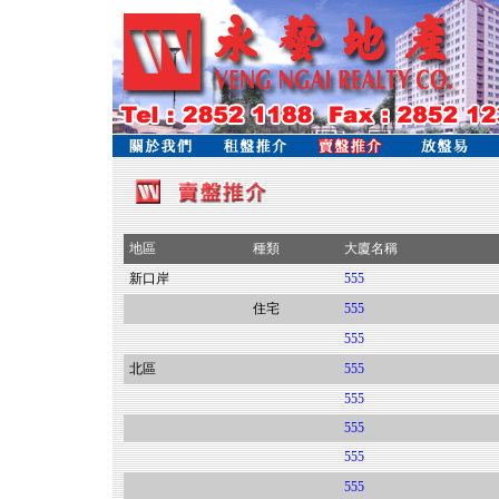
地區
種類
大廈名稱
新口岸
555
住宅
555
555
北區
555
555
555
555
555