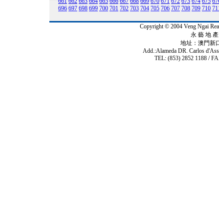
661
662
663
664
665
666
667
668
669
670
671
672
673
674
675
67
696
697
698
699
700
701
702
703
704
705
706
707
708
709
710
71
Copyright © 2004 Veng Ngai 
永 藝 地 產 
地址：澳門新
Add.:Alameda DR. Carlos d'As
TEL: (853) 2852 1188 / FA