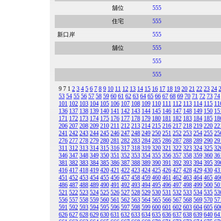
舖位
555
住宅
555
新口岸
555
舖位
555
555
555
9
7
1
2
3
4
5
6
7
8
9
10
11
12
13
14
15
16
17
18
19
20
21
22
23
24
53
54
55
56
57
58
59
60
61
62
63
64
65
66
67
68
69
70
71
72
73
74
101
102
103
104
105
106
107
108
109
110
111
112
113
114
115
11
136
137
138
139
140
141
142
143
144
145
146
147
148
149
150
15
171
172
173
174
175
176
177
178
179
180
181
182
183
184
185
18
206
207
208
209
210
211
212
213
214
215
216
217
218
219
220
22
241
242
243
244
245
246
247
248
249
250
251
252
253
254
255
25
276
277
278
279
280
281
282
283
284
285
286
287
288
289
290
29
311
312
313
314
315
316
317
318
319
320
321
322
323
324
325
32
346
347
348
349
350
351
352
353
354
355
356
357
358
359
360
36
381
382
383
384
385
386
387
388
389
390
391
392
393
394
395
39
416
417
418
419
420
421
422
423
424
425
426
427
428
429
430
43
451
452
453
454
455
456
457
458
459
460
461
462
463
464
465
46
486
487
488
489
490
491
492
493
494
495
496
497
498
499
500
50
521
522
523
524
525
526
527
528
529
530
531
532
533
534
535
53
556
557
558
559
560
561
562
563
564
565
566
567
568
569
570
57
591
592
593
594
595
596
597
598
599
600
601
602
603
604
605
60
626
627
628
629
630
631
632
633
634
635
636
637
638
639
640
64