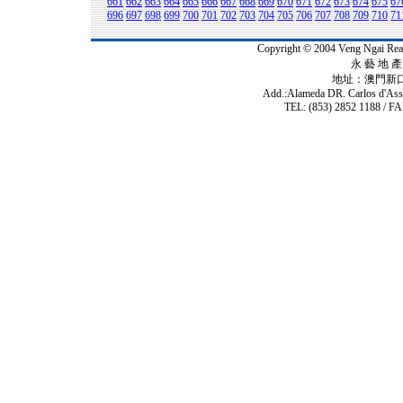
661
662
663
664
665
666
667
668
669
670
671
672
673
674
675
67
696
697
698
699
700
701
702
703
704
705
706
707
708
709
710
71
Copyright © 2004 Veng Ngai 
永 藝 地 產 
地址：澳門新
Add.:Alameda DR. Carlos d'As
TEL: (853) 2852 1188 / FA