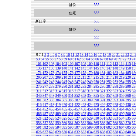
舖位
555
住宅
555
新口岸
555
舖位
555
555
555
9
7
1
2
3
4
5
6
7
8
9
10
11
12
13
14
15
16
17
18
19
20
21
22
23
24
53
54
55
56
57
58
59
60
61
62
63
64
65
66
67
68
69
70
71
72
73
74
101
102
103
104
105
106
107
108
109
110
111
112
113
114
115
11
136
137
138
139
140
141
142
143
144
145
146
147
148
149
150
15
171
172
173
174
175
176
177
178
179
180
181
182
183
184
185
18
206
207
208
209
210
211
212
213
214
215
216
217
218
219
220
22
241
242
243
244
245
246
247
248
249
250
251
252
253
254
255
25
276
277
278
279
280
281
282
283
284
285
286
287
288
289
290
29
311
312
313
314
315
316
317
318
319
320
321
322
323
324
325
32
346
347
348
349
350
351
352
353
354
355
356
357
358
359
360
36
381
382
383
384
385
386
387
388
389
390
391
392
393
394
395
39
416
417
418
419
420
421
422
423
424
425
426
427
428
429
430
43
451
452
453
454
455
456
457
458
459
460
461
462
463
464
465
46
486
487
488
489
490
491
492
493
494
495
496
497
498
499
500
50
521
522
523
524
525
526
527
528
529
530
531
532
533
534
535
53
556
557
558
559
560
561
562
563
564
565
566
567
568
569
570
57
591
592
593
594
595
596
597
598
599
600
601
602
603
604
605
60
626
627
628
629
630
631
632
633
634
635
636
637
638
639
640
64