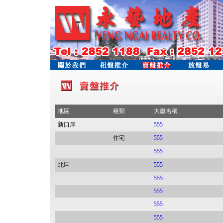
地區
種類
大廈名稱
新口岸
555
住宅
555
555
北區
555
555
555
555
555