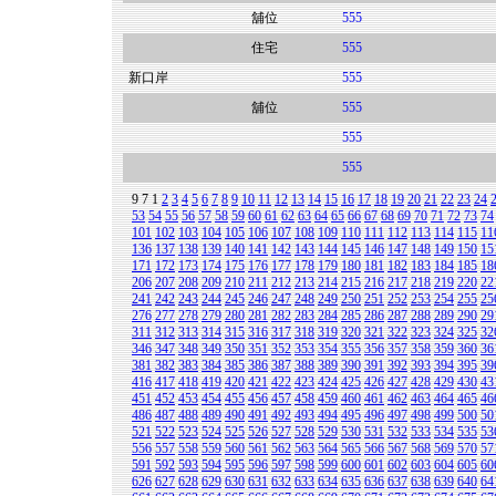
舖位
555
住宅
555
新口岸
555
舖位
555
555
555
9
7
1
2
3
4
5
6
7
8
9
10
11
12
13
14
15
16
17
18
19
20
21
22
23
24
53
54
55
56
57
58
59
60
61
62
63
64
65
66
67
68
69
70
71
72
73
74
101
102
103
104
105
106
107
108
109
110
111
112
113
114
115
11
136
137
138
139
140
141
142
143
144
145
146
147
148
149
150
15
171
172
173
174
175
176
177
178
179
180
181
182
183
184
185
18
206
207
208
209
210
211
212
213
214
215
216
217
218
219
220
22
241
242
243
244
245
246
247
248
249
250
251
252
253
254
255
25
276
277
278
279
280
281
282
283
284
285
286
287
288
289
290
29
311
312
313
314
315
316
317
318
319
320
321
322
323
324
325
32
346
347
348
349
350
351
352
353
354
355
356
357
358
359
360
36
381
382
383
384
385
386
387
388
389
390
391
392
393
394
395
39
416
417
418
419
420
421
422
423
424
425
426
427
428
429
430
43
451
452
453
454
455
456
457
458
459
460
461
462
463
464
465
46
486
487
488
489
490
491
492
493
494
495
496
497
498
499
500
50
521
522
523
524
525
526
527
528
529
530
531
532
533
534
535
53
556
557
558
559
560
561
562
563
564
565
566
567
568
569
570
57
591
592
593
594
595
596
597
598
599
600
601
602
603
604
605
60
626
627
628
629
630
631
632
633
634
635
636
637
638
639
640
64