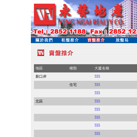
地區
種類
大廈名稱
新口岸
555
住宅
555
555
北區
555
555
555
555
555