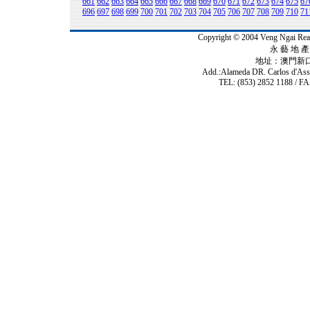
661
662
663
664
665
666
667
668
669
670
671
672
673
674
675
67
696
697
698
699
700
701
702
703
704
705
706
707
708
709
710
71
Copyright © 2004 Veng Ngai 
永 藝 地 產 
地址：澳門新
Add.:Alameda DR. Carlos d'As
TEL: (853) 2852 1188 / FA