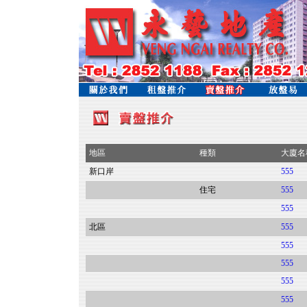
地區
種類
大廈名
新口岸
555
住宅
555
555
北區
555
555
555
555
555