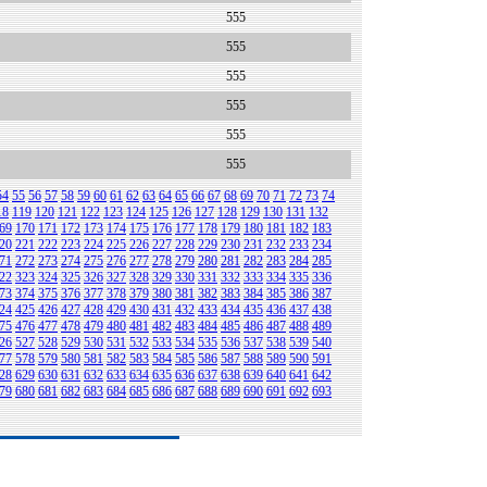
555
555
555
555
555
555
54
55
56
57
58
59
60
61
62
63
64
65
66
67
68
69
70
71
72
73
74
18
119
120
121
122
123
124
125
126
127
128
129
130
131
132
69
170
171
172
173
174
175
176
177
178
179
180
181
182
183
20
221
222
223
224
225
226
227
228
229
230
231
232
233
234
71
272
273
274
275
276
277
278
279
280
281
282
283
284
285
22
323
324
325
326
327
328
329
330
331
332
333
334
335
336
73
374
375
376
377
378
379
380
381
382
383
384
385
386
387
24
425
426
427
428
429
430
431
432
433
434
435
436
437
438
75
476
477
478
479
480
481
482
483
484
485
486
487
488
489
26
527
528
529
530
531
532
533
534
535
536
537
538
539
540
77
578
579
580
581
582
583
584
585
586
587
588
589
590
591
28
629
630
631
632
633
634
635
636
637
638
639
640
641
642
79
680
681
682
683
684
685
686
687
688
689
690
691
692
693