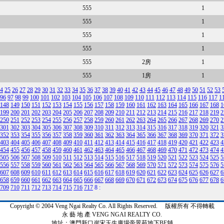
555
1
555
1
555
1
555
1
555
2房
1
555
1房
1
4
25
26
27
28
29
30
31
32
33
34
35
36
37
38
39
40
41
42
43
44
45
46
47
48
49
50
51
52
53
96
97
98
99
100
101
102
103
104
105
106
107
108
109
110
111
112
113
114
115
116
117
1
148
149
150
151
152
153
154
155
156
157
158
159
160
161
162
163
164
165
166
167
168
1
199
200
201
202
203
204
205
206
207
208
209
210
211
212
213
214
215
216
217
218
219
2
250
251
252
253
254
255
256
257
258
259
260
261
262
263
264
265
266
267
268
269
270
2
301
302
303
304
305
306
307
308
309
310
311
312
313
314
315
316
317
318
319
320
321
3
352
353
354
355
356
357
358
359
360
361
362
363
364
365
366
367
368
369
370
371
372
3
403
404
405
406
407
408
409
410
411
412
413
414
415
416
417
418
419
420
421
422
423
4
454
455
456
457
458
459
460
461
462
463
464
465
466
467
468
469
470
471
472
473
474
4
505
506
507
508
509
510
511
512
513
514
515
516
517
518
519
520
521
522
523
524
525
5
556
557
558
559
560
561
562
563
564
565
566
567
568
569
570
571
572
573
574
575
576
5
607
608
609
610
611
612
613
614
615
616
617
618
619
620
621
622
623
624
625
626
627
6
658
659
660
661
662
663
664
665
666
667
668
669
670
671
672
673
674
675
676
677
678
6
709
710
711
712
713
714
715
716
717
8
:
Copyright © 2004 Veng Ngai Realty Co. All Rights Reserved. 版權所有 不得轉載
永 藝 地 產 VENG NGAI REALTY CO.
地址：澳門新口岸宋玉生廣場帝景苑地下BE舖