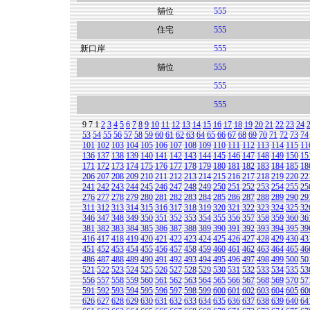
舖位
555
住宅
555
新口岸
555
舖位
555
555
555
9
7
1
2
3
4
5
6
7
8
9
10
11
12
13
14
15
16
17
18
19
20
21
22
23
24
53
54
55
56
57
58
59
60
61
62
63
64
65
66
67
68
69
70
71
72
73
74
101
102
103
104
105
106
107
108
109
110
111
112
113
114
115
11
136
137
138
139
140
141
142
143
144
145
146
147
148
149
150
15
171
172
173
174
175
176
177
178
179
180
181
182
183
184
185
18
206
207
208
209
210
211
212
213
214
215
216
217
218
219
220
22
241
242
243
244
245
246
247
248
249
250
251
252
253
254
255
25
276
277
278
279
280
281
282
283
284
285
286
287
288
289
290
29
311
312
313
314
315
316
317
318
319
320
321
322
323
324
325
32
346
347
348
349
350
351
352
353
354
355
356
357
358
359
360
36
381
382
383
384
385
386
387
388
389
390
391
392
393
394
395
39
416
417
418
419
420
421
422
423
424
425
426
427
428
429
430
43
451
452
453
454
455
456
457
458
459
460
461
462
463
464
465
46
486
487
488
489
490
491
492
493
494
495
496
497
498
499
500
50
521
522
523
524
525
526
527
528
529
530
531
532
533
534
535
53
556
557
558
559
560
561
562
563
564
565
566
567
568
569
570
57
591
592
593
594
595
596
597
598
599
600
601
602
603
604
605
60
626
627
628
629
630
631
632
633
634
635
636
637
638
639
640
64