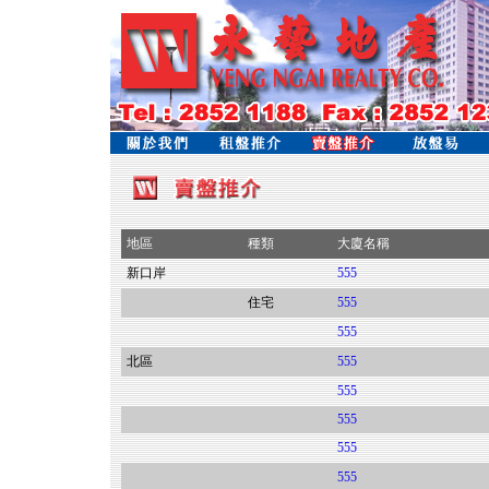
地區
種類
大廈名稱
新口岸
555
住宅
555
555
北區
555
555
555
555
555