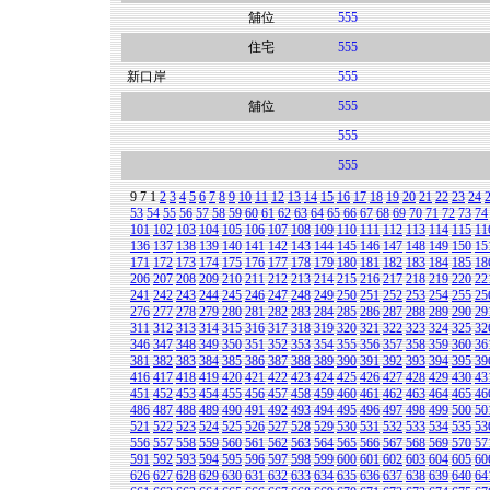
舖位
555
住宅
555
新口岸
555
舖位
555
555
555
9
7
1
2
3
4
5
6
7
8
9
10
11
12
13
14
15
16
17
18
19
20
21
22
23
24
53
54
55
56
57
58
59
60
61
62
63
64
65
66
67
68
69
70
71
72
73
74
101
102
103
104
105
106
107
108
109
110
111
112
113
114
115
11
136
137
138
139
140
141
142
143
144
145
146
147
148
149
150
15
171
172
173
174
175
176
177
178
179
180
181
182
183
184
185
18
206
207
208
209
210
211
212
213
214
215
216
217
218
219
220
22
241
242
243
244
245
246
247
248
249
250
251
252
253
254
255
25
276
277
278
279
280
281
282
283
284
285
286
287
288
289
290
29
311
312
313
314
315
316
317
318
319
320
321
322
323
324
325
32
346
347
348
349
350
351
352
353
354
355
356
357
358
359
360
36
381
382
383
384
385
386
387
388
389
390
391
392
393
394
395
39
416
417
418
419
420
421
422
423
424
425
426
427
428
429
430
43
451
452
453
454
455
456
457
458
459
460
461
462
463
464
465
46
486
487
488
489
490
491
492
493
494
495
496
497
498
499
500
50
521
522
523
524
525
526
527
528
529
530
531
532
533
534
535
53
556
557
558
559
560
561
562
563
564
565
566
567
568
569
570
57
591
592
593
594
595
596
597
598
599
600
601
602
603
604
605
60
626
627
628
629
630
631
632
633
634
635
636
637
638
639
640
64