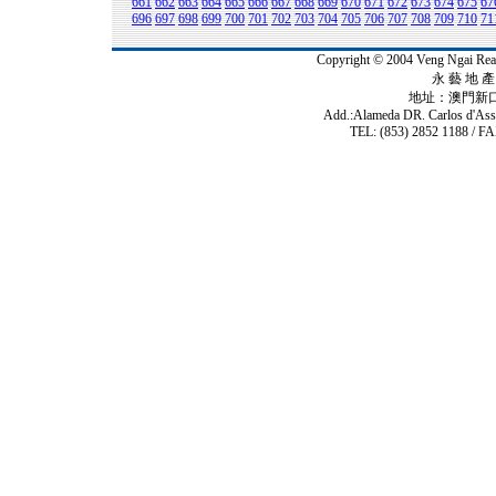
661
662
663
664
665
666
667
668
669
670
671
672
673
674
675
67
696
697
698
699
700
701
702
703
704
705
706
707
708
709
710
71
Copyright © 2004 Veng Ngai 
永 藝 地 產 
地址：澳門新
Add.:Alameda DR. Carlos d'As
TEL: (853) 2852 1188 / FA