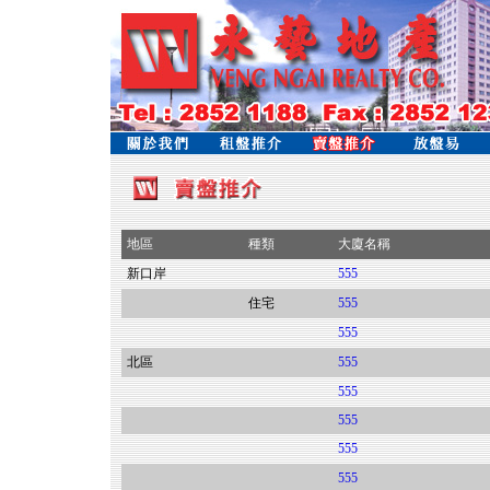
地區
種類
大廈名稱
新口岸
555
住宅
555
555
北區
555
555
555
555
555