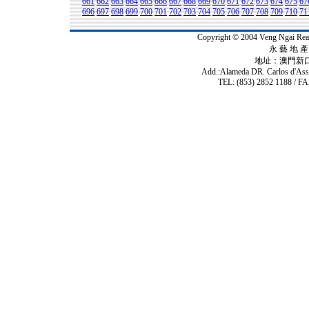
661
662
663
664
665
666
667
668
669
670
671
672
673
674
675
67
696
697
698
699
700
701
702
703
704
705
706
707
708
709
710
71
Copyright © 2004 Veng Ngai 
永 藝 地 產 
地址：澳門新
Add.:Alameda DR. Carlos d'As
TEL: (853) 2852 1188 / FA