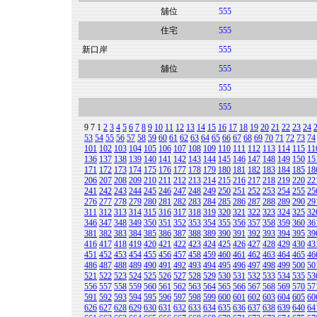
舖位
555
住宅
555
新口岸
555
舖位
555
555
555
9
7
1
2
3
4
5
6
7
8
9
10
11
12
13
14
15
16
17
18
19
20
21
22
23
24
53
54
55
56
57
58
59
60
61
62
63
64
65
66
67
68
69
70
71
72
73
74
101
102
103
104
105
106
107
108
109
110
111
112
113
114
115
11
136
137
138
139
140
141
142
143
144
145
146
147
148
149
150
15
171
172
173
174
175
176
177
178
179
180
181
182
183
184
185
18
206
207
208
209
210
211
212
213
214
215
216
217
218
219
220
22
241
242
243
244
245
246
247
248
249
250
251
252
253
254
255
25
276
277
278
279
280
281
282
283
284
285
286
287
288
289
290
29
311
312
313
314
315
316
317
318
319
320
321
322
323
324
325
32
346
347
348
349
350
351
352
353
354
355
356
357
358
359
360
36
381
382
383
384
385
386
387
388
389
390
391
392
393
394
395
39
416
417
418
419
420
421
422
423
424
425
426
427
428
429
430
43
451
452
453
454
455
456
457
458
459
460
461
462
463
464
465
46
486
487
488
489
490
491
492
493
494
495
496
497
498
499
500
50
521
522
523
524
525
526
527
528
529
530
531
532
533
534
535
53
556
557
558
559
560
561
562
563
564
565
566
567
568
569
570
57
591
592
593
594
595
596
597
598
599
600
601
602
603
604
605
60
626
627
628
629
630
631
632
633
634
635
636
637
638
639
640
64