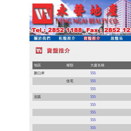
地區
種類
大廈名稱
新口岸
555
住宅
555
555
北區
555
555
555
555
555