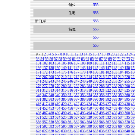
舖位
555
住宅
555
新口岸
555
舖位
555
555
555
9
7
1
2
3
4
5
6
7
8
9
10
11
12
13
14
15
16
17
18
19
20
21
22
23
24
53
54
55
56
57
58
59
60
61
62
63
64
65
66
67
68
69
70
71
72
73
74
101
102
103
104
105
106
107
108
109
110
111
112
113
114
115
11
136
137
138
139
140
141
142
143
144
145
146
147
148
149
150
15
171
172
173
174
175
176
177
178
179
180
181
182
183
184
185
18
206
207
208
209
210
211
212
213
214
215
216
217
218
219
220
22
241
242
243
244
245
246
247
248
249
250
251
252
253
254
255
25
276
277
278
279
280
281
282
283
284
285
286
287
288
289
290
29
311
312
313
314
315
316
317
318
319
320
321
322
323
324
325
32
346
347
348
349
350
351
352
353
354
355
356
357
358
359
360
36
381
382
383
384
385
386
387
388
389
390
391
392
393
394
395
39
416
417
418
419
420
421
422
423
424
425
426
427
428
429
430
43
451
452
453
454
455
456
457
458
459
460
461
462
463
464
465
46
486
487
488
489
490
491
492
493
494
495
496
497
498
499
500
50
521
522
523
524
525
526
527
528
529
530
531
532
533
534
535
53
556
557
558
559
560
561
562
563
564
565
566
567
568
569
570
57
591
592
593
594
595
596
597
598
599
600
601
602
603
604
605
60
626
627
628
629
630
631
632
633
634
635
636
637
638
639
640
64