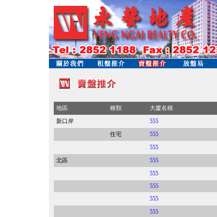
地區
種類
大廈名稱
新口岸
555
住宅
555
555
北區
555
555
555
555
555