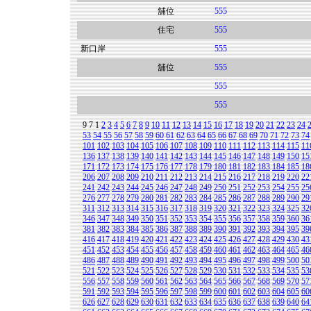
舖位
555
住宅
555
新口岸
555
舖位
555
555
555
9
7
1
2
3
4
5
6
7
8
9
10
11
12
13
14
15
16
17
18
19
20
21
22
23
24
53
54
55
56
57
58
59
60
61
62
63
64
65
66
67
68
69
70
71
72
73
74
101
102
103
104
105
106
107
108
109
110
111
112
113
114
115
11
136
137
138
139
140
141
142
143
144
145
146
147
148
149
150
15
171
172
173
174
175
176
177
178
179
180
181
182
183
184
185
18
206
207
208
209
210
211
212
213
214
215
216
217
218
219
220
22
241
242
243
244
245
246
247
248
249
250
251
252
253
254
255
25
276
277
278
279
280
281
282
283
284
285
286
287
288
289
290
29
311
312
313
314
315
316
317
318
319
320
321
322
323
324
325
32
346
347
348
349
350
351
352
353
354
355
356
357
358
359
360
36
381
382
383
384
385
386
387
388
389
390
391
392
393
394
395
39
416
417
418
419
420
421
422
423
424
425
426
427
428
429
430
43
451
452
453
454
455
456
457
458
459
460
461
462
463
464
465
46
486
487
488
489
490
491
492
493
494
495
496
497
498
499
500
50
521
522
523
524
525
526
527
528
529
530
531
532
533
534
535
53
556
557
558
559
560
561
562
563
564
565
566
567
568
569
570
57
591
592
593
594
595
596
597
598
599
600
601
602
603
604
605
60
626
627
628
629
630
631
632
633
634
635
636
637
638
639
640
64