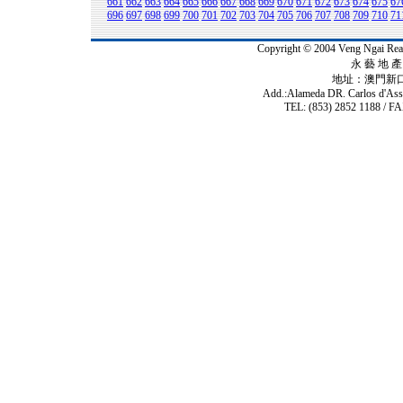
661
662
663
664
665
666
667
668
669
670
671
672
673
674
675
67
696
697
698
699
700
701
702
703
704
705
706
707
708
709
710
71
Copyright © 2004 Veng Ngai 
永 藝 地 產 
地址：澳門新
Add.:Alameda DR. Carlos d'As
TEL: (853) 2852 1188 / FA