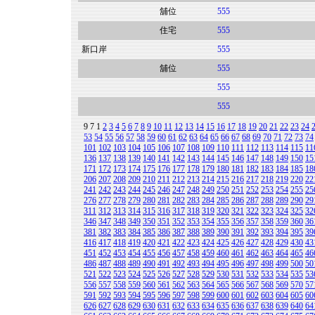
舖位
555
住宅
555
新口岸
555
舖位
555
555
555
9
7
1
2
3
4
5
6
7
8
9
10
11
12
13
14
15
16
17
18
19
20
21
22
23
24
53
54
55
56
57
58
59
60
61
62
63
64
65
66
67
68
69
70
71
72
73
74
101
102
103
104
105
106
107
108
109
110
111
112
113
114
115
11
136
137
138
139
140
141
142
143
144
145
146
147
148
149
150
15
171
172
173
174
175
176
177
178
179
180
181
182
183
184
185
18
206
207
208
209
210
211
212
213
214
215
216
217
218
219
220
22
241
242
243
244
245
246
247
248
249
250
251
252
253
254
255
25
276
277
278
279
280
281
282
283
284
285
286
287
288
289
290
29
311
312
313
314
315
316
317
318
319
320
321
322
323
324
325
32
346
347
348
349
350
351
352
353
354
355
356
357
358
359
360
36
381
382
383
384
385
386
387
388
389
390
391
392
393
394
395
39
416
417
418
419
420
421
422
423
424
425
426
427
428
429
430
43
451
452
453
454
455
456
457
458
459
460
461
462
463
464
465
46
486
487
488
489
490
491
492
493
494
495
496
497
498
499
500
50
521
522
523
524
525
526
527
528
529
530
531
532
533
534
535
53
556
557
558
559
560
561
562
563
564
565
566
567
568
569
570
57
591
592
593
594
595
596
597
598
599
600
601
602
603
604
605
60
626
627
628
629
630
631
632
633
634
635
636
637
638
639
640
64