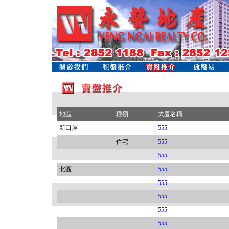
地區
種類
大廈名稱
新口岸
555
住宅
555
555
北區
555
555
555
555
555