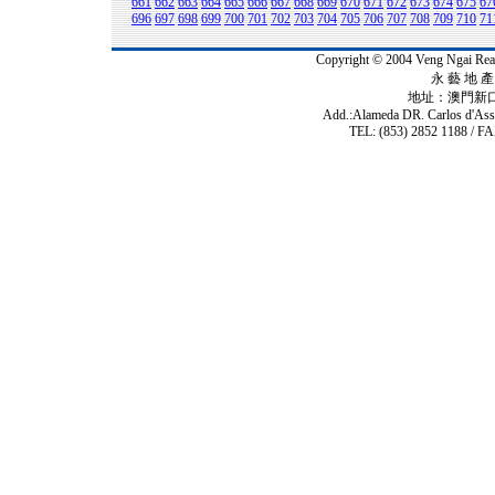
661
662
663
664
665
666
667
668
669
670
671
672
673
674
675
67
696
697
698
699
700
701
702
703
704
705
706
707
708
709
710
71
Copyright © 2004 Veng Ngai 
永 藝 地 產 
地址：澳門新
Add.:Alameda DR. Carlos d'As
TEL: (853) 2852 1188 / FA