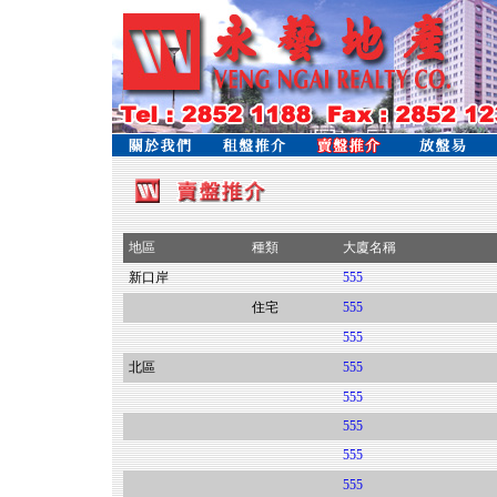
地區
種類
大廈名稱
新口岸
555
住宅
555
555
北區
555
555
555
555
555