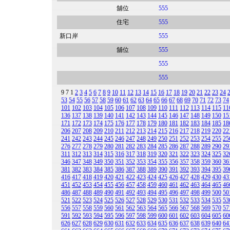
舖位
555
住宅
555
新口岸
555
舖位
555
555
555
9
7
1
2
3
4
5
6
7
8
9
10
11
12
13
14
15
16
17
18
19
20
21
22
23
24
53
54
55
56
57
58
59
60
61
62
63
64
65
66
67
68
69
70
71
72
73
74
101
102
103
104
105
106
107
108
109
110
111
112
113
114
115
11
136
137
138
139
140
141
142
143
144
145
146
147
148
149
150
15
171
172
173
174
175
176
177
178
179
180
181
182
183
184
185
18
206
207
208
209
210
211
212
213
214
215
216
217
218
219
220
22
241
242
243
244
245
246
247
248
249
250
251
252
253
254
255
25
276
277
278
279
280
281
282
283
284
285
286
287
288
289
290
29
311
312
313
314
315
316
317
318
319
320
321
322
323
324
325
32
346
347
348
349
350
351
352
353
354
355
356
357
358
359
360
36
381
382
383
384
385
386
387
388
389
390
391
392
393
394
395
39
416
417
418
419
420
421
422
423
424
425
426
427
428
429
430
43
451
452
453
454
455
456
457
458
459
460
461
462
463
464
465
46
486
487
488
489
490
491
492
493
494
495
496
497
498
499
500
50
521
522
523
524
525
526
527
528
529
530
531
532
533
534
535
53
556
557
558
559
560
561
562
563
564
565
566
567
568
569
570
57
591
592
593
594
595
596
597
598
599
600
601
602
603
604
605
60
626
627
628
629
630
631
632
633
634
635
636
637
638
639
640
64