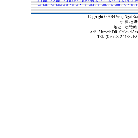
661
662
663
664
665
666
667
668
669
670
671
672
673
674
675
67
696
697
698
699
700
701
702
703
704
705
706
707
708
709
710
71
Copyright © 2004 Veng Ngai 
永 藝 地 產 
地址：澳門新
Add.:Alameda DR. Carlos d'As
TEL: (853) 2852 1188 / FA