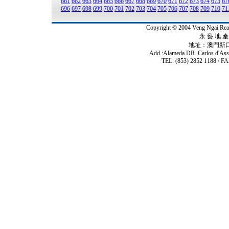
661
662
663
664
665
666
667
668
669
670
671
672
673
674
675
67
696
697
698
699
700
701
702
703
704
705
706
707
708
709
710
71
Copyright © 2004 Veng Ngai 
永 藝 地 產 
地址：澳門新
Add.:Alameda DR. Carlos d'As
TEL: (853) 2852 1188 / FA