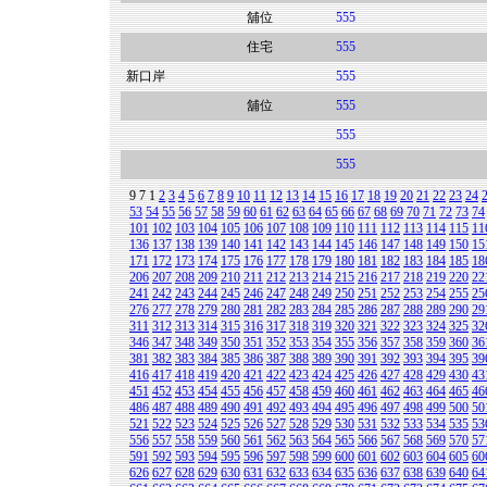
舖位
555
住宅
555
新口岸
555
舖位
555
555
555
9
7
1
2
3
4
5
6
7
8
9
10
11
12
13
14
15
16
17
18
19
20
21
22
23
24
53
54
55
56
57
58
59
60
61
62
63
64
65
66
67
68
69
70
71
72
73
74
101
102
103
104
105
106
107
108
109
110
111
112
113
114
115
11
136
137
138
139
140
141
142
143
144
145
146
147
148
149
150
15
171
172
173
174
175
176
177
178
179
180
181
182
183
184
185
18
206
207
208
209
210
211
212
213
214
215
216
217
218
219
220
22
241
242
243
244
245
246
247
248
249
250
251
252
253
254
255
25
276
277
278
279
280
281
282
283
284
285
286
287
288
289
290
29
311
312
313
314
315
316
317
318
319
320
321
322
323
324
325
32
346
347
348
349
350
351
352
353
354
355
356
357
358
359
360
36
381
382
383
384
385
386
387
388
389
390
391
392
393
394
395
39
416
417
418
419
420
421
422
423
424
425
426
427
428
429
430
43
451
452
453
454
455
456
457
458
459
460
461
462
463
464
465
46
486
487
488
489
490
491
492
493
494
495
496
497
498
499
500
50
521
522
523
524
525
526
527
528
529
530
531
532
533
534
535
53
556
557
558
559
560
561
562
563
564
565
566
567
568
569
570
57
591
592
593
594
595
596
597
598
599
600
601
602
603
604
605
60
626
627
628
629
630
631
632
633
634
635
636
637
638
639
640
64