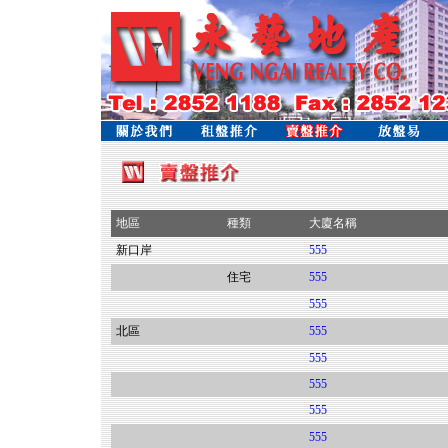
地區
種類
大廈名稱
新口岸
555
住宅
555
555
北區
555
555
555
555
555