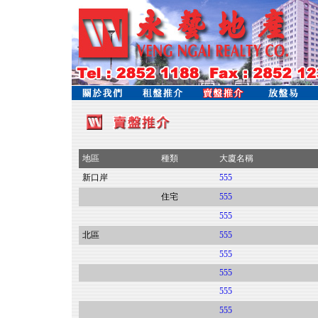
地區
種類
大廈名稱
新口岸
555
住宅
555
555
北區
555
555
555
555
555