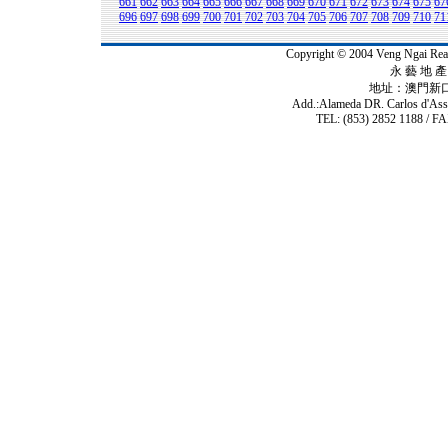
661
662
663
664
665
666
667
668
669
670
671
672
673
674
675
67
696
697
698
699
700
701
702
703
704
705
706
707
708
709
710
71
Copyright © 2004 Veng Ngai 
永 藝 地 產 
地址：澳門新
Add.:Alameda DR. Carlos d'As
TEL: (853) 2852 1188 / FA