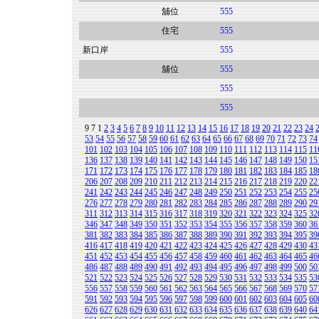
舖位
555
住宅
555
新口岸
555
舖位
555
555
555
9
7
1
2
3
4
5
6
7
8
9
10
11
12
13
14
15
16
17
18
19
20
21
22
23
24
53
54
55
56
57
58
59
60
61
62
63
64
65
66
67
68
69
70
71
72
73
74
101
102
103
104
105
106
107
108
109
110
111
112
113
114
115
11
136
137
138
139
140
141
142
143
144
145
146
147
148
149
150
15
171
172
173
174
175
176
177
178
179
180
181
182
183
184
185
18
206
207
208
209
210
211
212
213
214
215
216
217
218
219
220
22
241
242
243
244
245
246
247
248
249
250
251
252
253
254
255
25
276
277
278
279
280
281
282
283
284
285
286
287
288
289
290
29
311
312
313
314
315
316
317
318
319
320
321
322
323
324
325
32
346
347
348
349
350
351
352
353
354
355
356
357
358
359
360
36
381
382
383
384
385
386
387
388
389
390
391
392
393
394
395
39
416
417
418
419
420
421
422
423
424
425
426
427
428
429
430
43
451
452
453
454
455
456
457
458
459
460
461
462
463
464
465
46
486
487
488
489
490
491
492
493
494
495
496
497
498
499
500
50
521
522
523
524
525
526
527
528
529
530
531
532
533
534
535
53
556
557
558
559
560
561
562
563
564
565
566
567
568
569
570
57
591
592
593
594
595
596
597
598
599
600
601
602
603
604
605
60
626
627
628
629
630
631
632
633
634
635
636
637
638
639
640
64