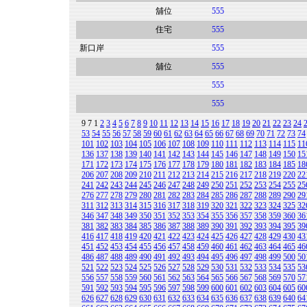
舖位
555
住宅
555
新口岸
555
舖位
555
555
555
9
7
1
2
3
4
5
6
7
8
9
10
11
12
13
14
15
16
17
18
19
20
21
22
23
24
53
54
55
56
57
58
59
60
61
62
63
64
65
66
67
68
69
70
71
72
73
74
101
102
103
104
105
106
107
108
109
110
111
112
113
114
115
11
136
137
138
139
140
141
142
143
144
145
146
147
148
149
150
15
171
172
173
174
175
176
177
178
179
180
181
182
183
184
185
18
206
207
208
209
210
211
212
213
214
215
216
217
218
219
220
22
241
242
243
244
245
246
247
248
249
250
251
252
253
254
255
25
276
277
278
279
280
281
282
283
284
285
286
287
288
289
290
29
311
312
313
314
315
316
317
318
319
320
321
322
323
324
325
32
346
347
348
349
350
351
352
353
354
355
356
357
358
359
360
36
381
382
383
384
385
386
387
388
389
390
391
392
393
394
395
39
416
417
418
419
420
421
422
423
424
425
426
427
428
429
430
43
451
452
453
454
455
456
457
458
459
460
461
462
463
464
465
46
486
487
488
489
490
491
492
493
494
495
496
497
498
499
500
50
521
522
523
524
525
526
527
528
529
530
531
532
533
534
535
53
556
557
558
559
560
561
562
563
564
565
566
567
568
569
570
57
591
592
593
594
595
596
597
598
599
600
601
602
603
604
605
60
626
627
628
629
630
631
632
633
634
635
636
637
638
639
640
64