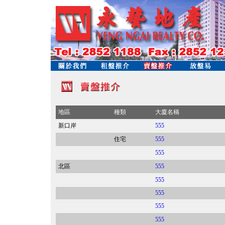
地區
種類
大廈名稱
新口岸
555
住宅
555
555
北區
555
555
555
555
555