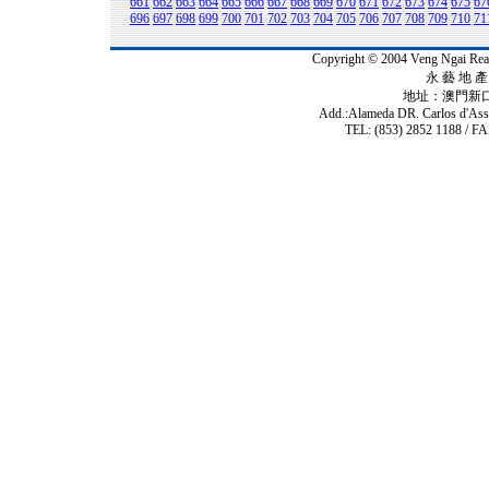
661
662
663
664
665
666
667
668
669
670
671
672
673
674
675
67
696
697
698
699
700
701
702
703
704
705
706
707
708
709
710
71
Copyright © 2004 Veng Ngai 
永 藝 地 產 
地址：澳門新
Add.:Alameda DR. Carlos d'As
TEL: (853) 2852 1188 / FA