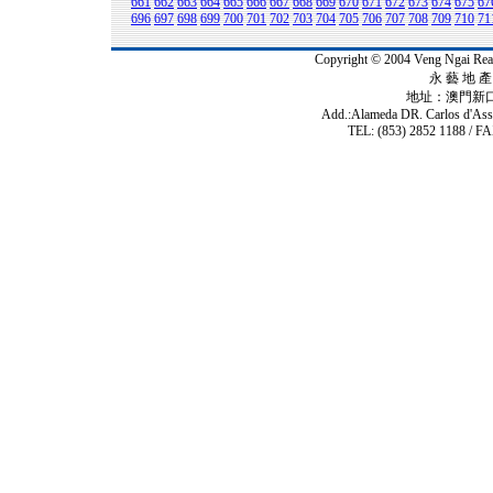
661
662
663
664
665
666
667
668
669
670
671
672
673
674
675
67
696
697
698
699
700
701
702
703
704
705
706
707
708
709
710
71
Copyright © 2004 Veng Ngai 
永 藝 地 產 
地址：澳門新
Add.:Alameda DR. Carlos d'As
TEL: (853) 2852 1188 / FA