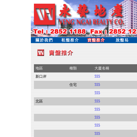
地區
種類
大廈名稱
新口岸
555
住宅
555
555
北區
555
555
555
555
555