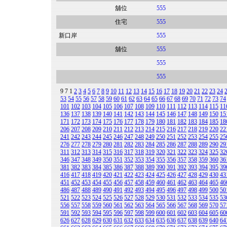
舖位
555
住宅
555
新口岸
555
舖位
555
555
555
9
7
1
2
3
4
5
6
7
8
9
10
11
12
13
14
15
16
17
18
19
20
21
22
23
24
53
54
55
56
57
58
59
60
61
62
63
64
65
66
67
68
69
70
71
72
73
74
101
102
103
104
105
106
107
108
109
110
111
112
113
114
115
11
136
137
138
139
140
141
142
143
144
145
146
147
148
149
150
15
171
172
173
174
175
176
177
178
179
180
181
182
183
184
185
18
206
207
208
209
210
211
212
213
214
215
216
217
218
219
220
22
241
242
243
244
245
246
247
248
249
250
251
252
253
254
255
25
276
277
278
279
280
281
282
283
284
285
286
287
288
289
290
29
311
312
313
314
315
316
317
318
319
320
321
322
323
324
325
32
346
347
348
349
350
351
352
353
354
355
356
357
358
359
360
36
381
382
383
384
385
386
387
388
389
390
391
392
393
394
395
39
416
417
418
419
420
421
422
423
424
425
426
427
428
429
430
43
451
452
453
454
455
456
457
458
459
460
461
462
463
464
465
46
486
487
488
489
490
491
492
493
494
495
496
497
498
499
500
50
521
522
523
524
525
526
527
528
529
530
531
532
533
534
535
53
556
557
558
559
560
561
562
563
564
565
566
567
568
569
570
57
591
592
593
594
595
596
597
598
599
600
601
602
603
604
605
60
626
627
628
629
630
631
632
633
634
635
636
637
638
639
640
64