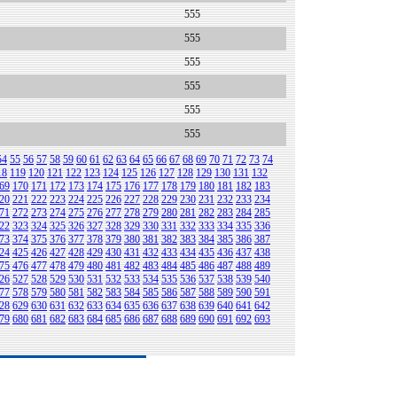
555
555
555
555
555
555
54
55
56
57
58
59
60
61
62
63
64
65
66
67
68
69
70
71
72
73
74
18
119
120
121
122
123
124
125
126
127
128
129
130
131
132
69
170
171
172
173
174
175
176
177
178
179
180
181
182
183
20
221
222
223
224
225
226
227
228
229
230
231
232
233
234
71
272
273
274
275
276
277
278
279
280
281
282
283
284
285
22
323
324
325
326
327
328
329
330
331
332
333
334
335
336
73
374
375
376
377
378
379
380
381
382
383
384
385
386
387
24
425
426
427
428
429
430
431
432
433
434
435
436
437
438
75
476
477
478
479
480
481
482
483
484
485
486
487
488
489
26
527
528
529
530
531
532
533
534
535
536
537
538
539
540
77
578
579
580
581
582
583
584
585
586
587
588
589
590
591
28
629
630
631
632
633
634
635
636
637
638
639
640
641
642
79
680
681
682
683
684
685
686
687
688
689
690
691
692
693