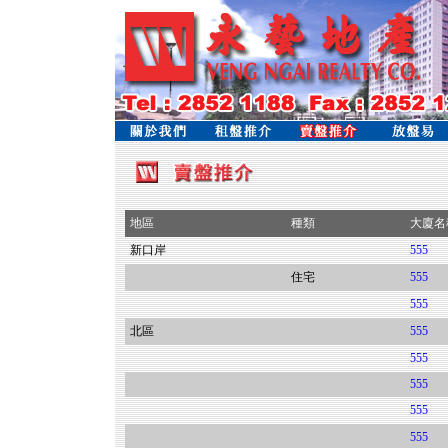
地區
種類
大廈名
新口岸
555
住宅
555
555
北區
555
555
555
555
555