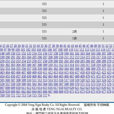
555
1
555
1
555
1
555
1
555
2房
1
555
1房
1
4
25
26
27
28
29
30
31
32
33
34
35
36
37
38
39
40
41
42
43
44
45
46
47
48
49
50
51
52
53
96
97
98
99
100
101
102
103
104
105
106
107
108
109
110
111
112
113
114
115
116
117
1
148
149
150
151
152
153
154
155
156
157
158
159
160
161
162
163
164
165
166
167
168
1
199
200
201
202
203
204
205
206
207
208
209
210
211
212
213
214
215
216
217
218
219
2
250
251
252
253
254
255
256
257
258
259
260
261
262
263
264
265
266
267
268
269
270
2
301
302
303
304
305
306
307
308
309
310
311
312
313
314
315
316
317
318
319
320
321
3
352
353
354
355
356
357
358
359
360
361
362
363
364
365
366
367
368
369
370
371
372
3
403
404
405
406
407
408
409
410
411
412
413
414
415
416
417
418
419
420
421
422
423
4
454
455
456
457
458
459
460
461
462
463
464
465
466
467
468
469
470
471
472
473
474
4
505
506
507
508
509
510
511
512
513
514
515
516
517
518
519
520
521
522
523
524
525
5
556
557
558
559
560
561
562
563
564
565
566
567
568
569
570
571
572
573
574
575
576
5
607
608
609
610
611
612
613
614
615
616
617
618
619
620
621
622
623
624
625
626
627
6
658
659
660
661
662
663
664
665
666
667
668
669
670
671
672
673
674
675
676
677
678
6
709
710
711
712
713
714
715
716
717
8
:
Copyright © 2004 Veng Ngai Realty Co. All Rights Reserved. 版權所有 不得轉載
永 藝 地 產 VENG NGAI REALTY CO.
地址：澳門新口岸宋玉生廣場帝景苑地下BE舖