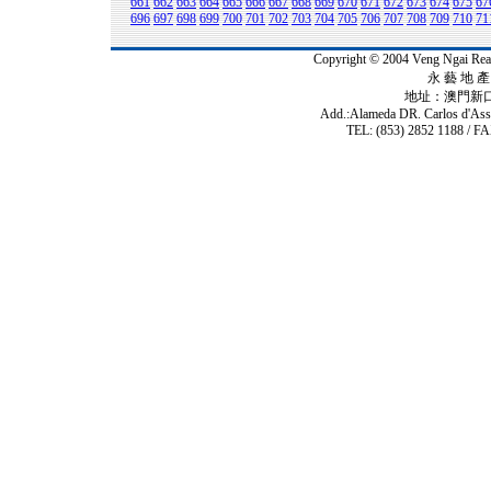
661
662
663
664
665
666
667
668
669
670
671
672
673
674
675
67
696
697
698
699
700
701
702
703
704
705
706
707
708
709
710
71
Copyright © 2004 Veng Ngai 
永 藝 地 產 
地址：澳門新
Add.:Alameda DR. Carlos d'As
TEL: (853) 2852 1188 / FA