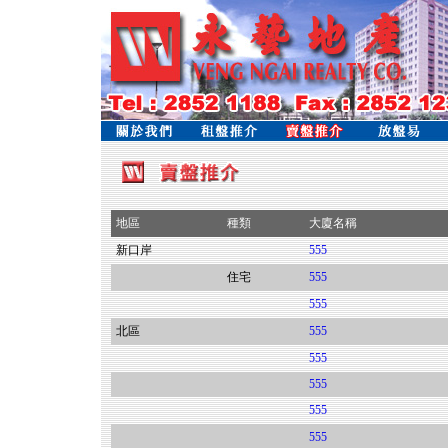
地區
種類
大廈名稱
新口岸
555
住宅
555
555
北區
555
555
555
555
555