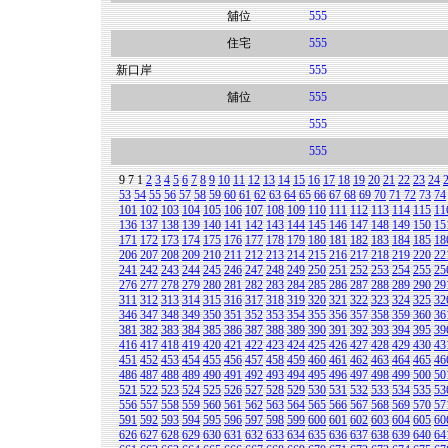
舖位
555
住宅
555
新口岸
555
舖位
555
555
555
9
7
1
2
3
4
5
6
7
8
9
10
11
12
13
14
15
16
17
18
19
20
21
22
23
24
53
54
55
56
57
58
59
60
61
62
63
64
65
66
67
68
69
70
71
72
73
74
101
102
103
104
105
106
107
108
109
110
111
112
113
114
115
11
136
137
138
139
140
141
142
143
144
145
146
147
148
149
150
15
171
172
173
174
175
176
177
178
179
180
181
182
183
184
185
18
206
207
208
209
210
211
212
213
214
215
216
217
218
219
220
22
241
242
243
244
245
246
247
248
249
250
251
252
253
254
255
25
276
277
278
279
280
281
282
283
284
285
286
287
288
289
290
29
311
312
313
314
315
316
317
318
319
320
321
322
323
324
325
32
346
347
348
349
350
351
352
353
354
355
356
357
358
359
360
36
381
382
383
384
385
386
387
388
389
390
391
392
393
394
395
39
416
417
418
419
420
421
422
423
424
425
426
427
428
429
430
43
451
452
453
454
455
456
457
458
459
460
461
462
463
464
465
46
486
487
488
489
490
491
492
493
494
495
496
497
498
499
500
50
521
522
523
524
525
526
527
528
529
530
531
532
533
534
535
53
556
557
558
559
560
561
562
563
564
565
566
567
568
569
570
57
591
592
593
594
595
596
597
598
599
600
601
602
603
604
605
60
626
627
628
629
630
631
632
633
634
635
636
637
638
639
640
64