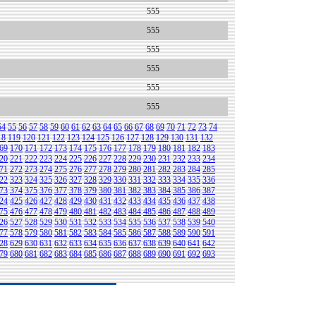
555
555
555
555
555
555
54
55
56
57
58
59
60
61
62
63
64
65
66
67
68
69
70
71
72
73
74
18
119
120
121
122
123
124
125
126
127
128
129
130
131
132
69
170
171
172
173
174
175
176
177
178
179
180
181
182
183
20
221
222
223
224
225
226
227
228
229
230
231
232
233
234
71
272
273
274
275
276
277
278
279
280
281
282
283
284
285
22
323
324
325
326
327
328
329
330
331
332
333
334
335
336
73
374
375
376
377
378
379
380
381
382
383
384
385
386
387
24
425
426
427
428
429
430
431
432
433
434
435
436
437
438
75
476
477
478
479
480
481
482
483
484
485
486
487
488
489
26
527
528
529
530
531
532
533
534
535
536
537
538
539
540
77
578
579
580
581
582
583
584
585
586
587
588
589
590
591
28
629
630
631
632
633
634
635
636
637
638
639
640
641
642
79
680
681
682
683
684
685
686
687
688
689
690
691
692
693