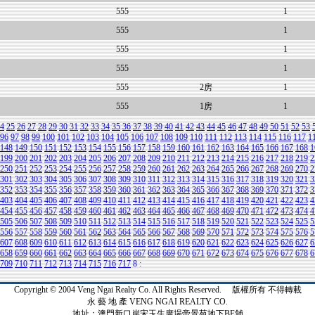
555
1
555
1
555
1
555
1
555
2房
1
555
1房
1
4
25
26
27
28
29
30
31
32
33
34
35
36
37
38
39
40
41
42
43
44
45
46
47
48
49
50
51
52
53
96
97
98
99
100
101
102
103
104
105
106
107
108
109
110
111
112
113
114
115
116
117
1
148
149
150
151
152
153
154
155
156
157
158
159
160
161
162
163
164
165
166
167
168
1
199
200
201
202
203
204
205
206
207
208
209
210
211
212
213
214
215
216
217
218
219
2
250
251
252
253
254
255
256
257
258
259
260
261
262
263
264
265
266
267
268
269
270
2
301
302
303
304
305
306
307
308
309
310
311
312
313
314
315
316
317
318
319
320
321
3
352
353
354
355
356
357
358
359
360
361
362
363
364
365
366
367
368
369
370
371
372
3
403
404
405
406
407
408
409
410
411
412
413
414
415
416
417
418
419
420
421
422
423
4
454
455
456
457
458
459
460
461
462
463
464
465
466
467
468
469
470
471
472
473
474
4
505
506
507
508
509
510
511
512
513
514
515
516
517
518
519
520
521
522
523
524
525
5
556
557
558
559
560
561
562
563
564
565
566
567
568
569
570
571
572
573
574
575
576
5
607
608
609
610
611
612
613
614
615
616
617
618
619
620
621
622
623
624
625
626
627
6
658
659
660
661
662
663
664
665
666
667
668
669
670
671
672
673
674
675
676
677
678
6
709
710
711
712
713
714
715
716
717
8
:
Copyright © 2004 Veng Ngai Realty Co. All Rights Reserved. 版權所有 不得轉載
永 藝 地 產 VENG NGAI REALTY CO.
地址：澳門新口岸宋玉生廣場帝景苑地下BE舖