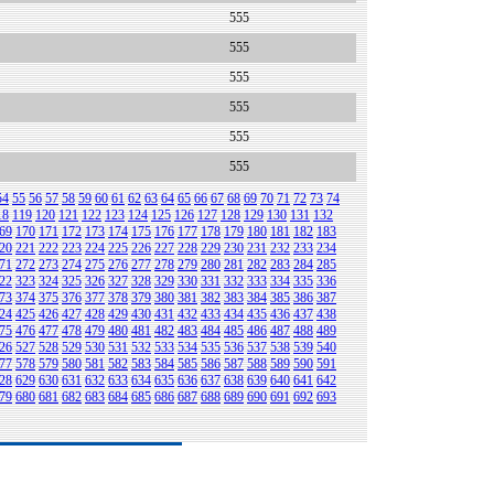
555
555
555
555
555
555
54
55
56
57
58
59
60
61
62
63
64
65
66
67
68
69
70
71
72
73
74
18
119
120
121
122
123
124
125
126
127
128
129
130
131
132
69
170
171
172
173
174
175
176
177
178
179
180
181
182
183
20
221
222
223
224
225
226
227
228
229
230
231
232
233
234
71
272
273
274
275
276
277
278
279
280
281
282
283
284
285
22
323
324
325
326
327
328
329
330
331
332
333
334
335
336
73
374
375
376
377
378
379
380
381
382
383
384
385
386
387
24
425
426
427
428
429
430
431
432
433
434
435
436
437
438
75
476
477
478
479
480
481
482
483
484
485
486
487
488
489
26
527
528
529
530
531
532
533
534
535
536
537
538
539
540
77
578
579
580
581
582
583
584
585
586
587
588
589
590
591
28
629
630
631
632
633
634
635
636
637
638
639
640
641
642
79
680
681
682
683
684
685
686
687
688
689
690
691
692
693