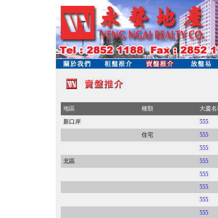
地區
種類
大廈名
新口岸
555
住宅
555
555
北區
555
555
555
555
555