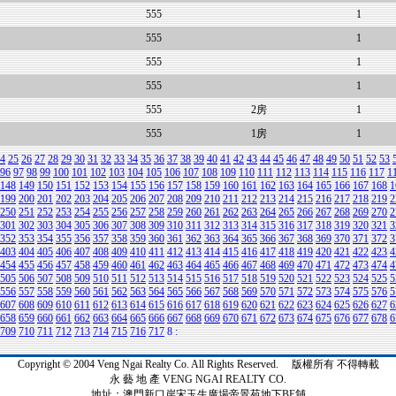
555
1
555
1
555
1
555
1
555
2房
1
555
1房
1
4
25
26
27
28
29
30
31
32
33
34
35
36
37
38
39
40
41
42
43
44
45
46
47
48
49
50
51
52
53
96
97
98
99
100
101
102
103
104
105
106
107
108
109
110
111
112
113
114
115
116
117
1
148
149
150
151
152
153
154
155
156
157
158
159
160
161
162
163
164
165
166
167
168
1
199
200
201
202
203
204
205
206
207
208
209
210
211
212
213
214
215
216
217
218
219
2
250
251
252
253
254
255
256
257
258
259
260
261
262
263
264
265
266
267
268
269
270
2
301
302
303
304
305
306
307
308
309
310
311
312
313
314
315
316
317
318
319
320
321
3
352
353
354
355
356
357
358
359
360
361
362
363
364
365
366
367
368
369
370
371
372
3
403
404
405
406
407
408
409
410
411
412
413
414
415
416
417
418
419
420
421
422
423
4
454
455
456
457
458
459
460
461
462
463
464
465
466
467
468
469
470
471
472
473
474
4
505
506
507
508
509
510
511
512
513
514
515
516
517
518
519
520
521
522
523
524
525
5
556
557
558
559
560
561
562
563
564
565
566
567
568
569
570
571
572
573
574
575
576
5
607
608
609
610
611
612
613
614
615
616
617
618
619
620
621
622
623
624
625
626
627
6
658
659
660
661
662
663
664
665
666
667
668
669
670
671
672
673
674
675
676
677
678
6
709
710
711
712
713
714
715
716
717
8
:
Copyright © 2004 Veng Ngai Realty Co. All Rights Reserved. 版權所有 不得轉載
永 藝 地 產 VENG NGAI REALTY CO.
地址：澳門新口岸宋玉生廣場帝景苑地下BE舖