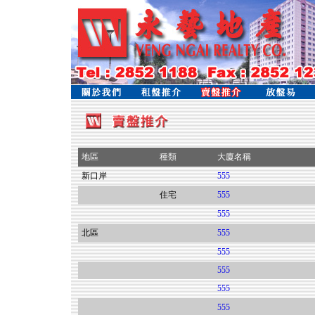
地區
種類
大廈名稱
新口岸
555
住宅
555
555
北區
555
555
555
555
555