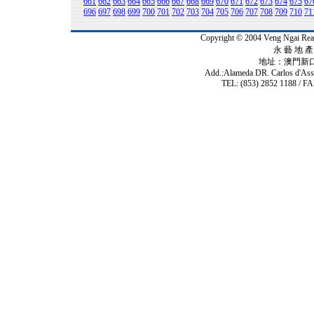
661
662
663
664
665
666
667
668
669
670
671
672
673
674
675
67
696
697
698
699
700
701
702
703
704
705
706
707
708
709
710
71
Copyright © 2004 Veng Ngai 
永 藝 地 產 
地址：澳門新
Add.:Alameda DR. Carlos d'As
TEL: (853) 2852 1188 / FA