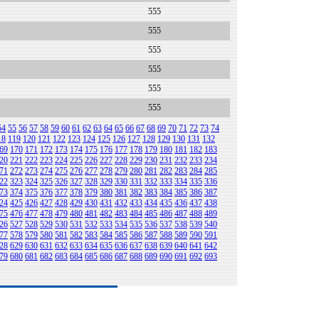
555
555
555
555
555
555
54
55
56
57
58
59
60
61
62
63
64
65
66
67
68
69
70
71
72
73
74
18
119
120
121
122
123
124
125
126
127
128
129
130
131
132
69
170
171
172
173
174
175
176
177
178
179
180
181
182
183
20
221
222
223
224
225
226
227
228
229
230
231
232
233
234
71
272
273
274
275
276
277
278
279
280
281
282
283
284
285
22
323
324
325
326
327
328
329
330
331
332
333
334
335
336
73
374
375
376
377
378
379
380
381
382
383
384
385
386
387
24
425
426
427
428
429
430
431
432
433
434
435
436
437
438
75
476
477
478
479
480
481
482
483
484
485
486
487
488
489
26
527
528
529
530
531
532
533
534
535
536
537
538
539
540
77
578
579
580
581
582
583
584
585
586
587
588
589
590
591
28
629
630
631
632
633
634
635
636
637
638
639
640
641
642
79
680
681
682
683
684
685
686
687
688
689
690
691
692
693