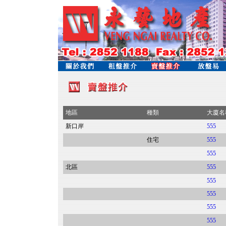
地區
種類
大廈名
新口岸
555
住宅
555
555
北區
555
555
555
555
555