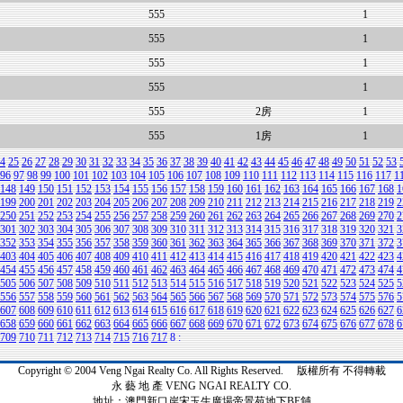
555
1
555
1
555
1
555
1
555
2房
1
555
1房
1
4
25
26
27
28
29
30
31
32
33
34
35
36
37
38
39
40
41
42
43
44
45
46
47
48
49
50
51
52
53
96
97
98
99
100
101
102
103
104
105
106
107
108
109
110
111
112
113
114
115
116
117
1
148
149
150
151
152
153
154
155
156
157
158
159
160
161
162
163
164
165
166
167
168
1
199
200
201
202
203
204
205
206
207
208
209
210
211
212
213
214
215
216
217
218
219
2
250
251
252
253
254
255
256
257
258
259
260
261
262
263
264
265
266
267
268
269
270
2
301
302
303
304
305
306
307
308
309
310
311
312
313
314
315
316
317
318
319
320
321
3
352
353
354
355
356
357
358
359
360
361
362
363
364
365
366
367
368
369
370
371
372
3
403
404
405
406
407
408
409
410
411
412
413
414
415
416
417
418
419
420
421
422
423
4
454
455
456
457
458
459
460
461
462
463
464
465
466
467
468
469
470
471
472
473
474
4
505
506
507
508
509
510
511
512
513
514
515
516
517
518
519
520
521
522
523
524
525
5
556
557
558
559
560
561
562
563
564
565
566
567
568
569
570
571
572
573
574
575
576
5
607
608
609
610
611
612
613
614
615
616
617
618
619
620
621
622
623
624
625
626
627
6
658
659
660
661
662
663
664
665
666
667
668
669
670
671
672
673
674
675
676
677
678
6
709
710
711
712
713
714
715
716
717
8
:
Copyright © 2004 Veng Ngai Realty Co. All Rights Reserved. 版權所有 不得轉載
永 藝 地 產 VENG NGAI REALTY CO.
地址：澳門新口岸宋玉生廣場帝景苑地下BE舖