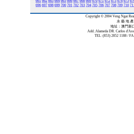
661
662
663
664
665
666
667
668
669
670
671
672
673
674
675
67
696
697
698
699
700
701
702
703
704
705
706
707
708
709
710
71
Copyright © 2004 Veng Ngai 
永 藝 地 產 
地址：澳門新
Add.:Alameda DR. Carlos d'As
TEL: (853) 2852 1188 / FA