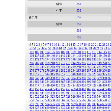
舖位
555
住宅
555
新口岸
555
舖位
555
555
555
9
7
1
2
3
4
5
6
7
8
9
10
11
12
13
14
15
16
17
18
19
20
21
22
23
24
53
54
55
56
57
58
59
60
61
62
63
64
65
66
67
68
69
70
71
72
73
74
101
102
103
104
105
106
107
108
109
110
111
112
113
114
115
11
136
137
138
139
140
141
142
143
144
145
146
147
148
149
150
15
171
172
173
174
175
176
177
178
179
180
181
182
183
184
185
18
206
207
208
209
210
211
212
213
214
215
216
217
218
219
220
22
241
242
243
244
245
246
247
248
249
250
251
252
253
254
255
25
276
277
278
279
280
281
282
283
284
285
286
287
288
289
290
29
311
312
313
314
315
316
317
318
319
320
321
322
323
324
325
32
346
347
348
349
350
351
352
353
354
355
356
357
358
359
360
36
381
382
383
384
385
386
387
388
389
390
391
392
393
394
395
39
416
417
418
419
420
421
422
423
424
425
426
427
428
429
430
43
451
452
453
454
455
456
457
458
459
460
461
462
463
464
465
46
486
487
488
489
490
491
492
493
494
495
496
497
498
499
500
50
521
522
523
524
525
526
527
528
529
530
531
532
533
534
535
53
556
557
558
559
560
561
562
563
564
565
566
567
568
569
570
57
591
592
593
594
595
596
597
598
599
600
601
602
603
604
605
60
626
627
628
629
630
631
632
633
634
635
636
637
638
639
640
64