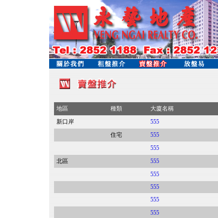
地區
種類
大廈名稱
新口岸
555
住宅
555
555
北區
555
555
555
555
555