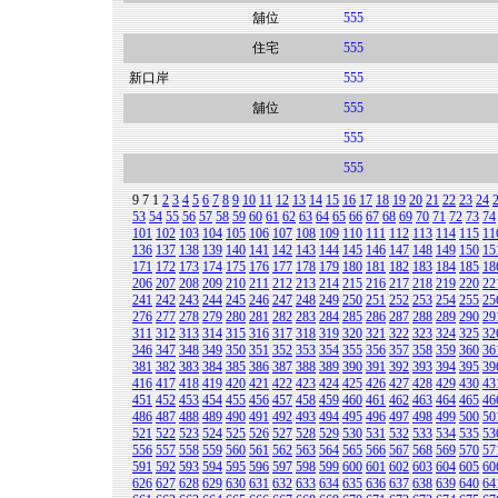
舖位
555
住宅
555
新口岸
555
舖位
555
555
555
9
7
1
2
3
4
5
6
7
8
9
10
11
12
13
14
15
16
17
18
19
20
21
22
23
24
53
54
55
56
57
58
59
60
61
62
63
64
65
66
67
68
69
70
71
72
73
74
101
102
103
104
105
106
107
108
109
110
111
112
113
114
115
11
136
137
138
139
140
141
142
143
144
145
146
147
148
149
150
15
171
172
173
174
175
176
177
178
179
180
181
182
183
184
185
18
206
207
208
209
210
211
212
213
214
215
216
217
218
219
220
22
241
242
243
244
245
246
247
248
249
250
251
252
253
254
255
25
276
277
278
279
280
281
282
283
284
285
286
287
288
289
290
29
311
312
313
314
315
316
317
318
319
320
321
322
323
324
325
32
346
347
348
349
350
351
352
353
354
355
356
357
358
359
360
36
381
382
383
384
385
386
387
388
389
390
391
392
393
394
395
39
416
417
418
419
420
421
422
423
424
425
426
427
428
429
430
43
451
452
453
454
455
456
457
458
459
460
461
462
463
464
465
46
486
487
488
489
490
491
492
493
494
495
496
497
498
499
500
50
521
522
523
524
525
526
527
528
529
530
531
532
533
534
535
53
556
557
558
559
560
561
562
563
564
565
566
567
568
569
570
57
591
592
593
594
595
596
597
598
599
600
601
602
603
604
605
60
626
627
628
629
630
631
632
633
634
635
636
637
638
639
640
64