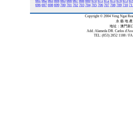
661
662
663
664
665
666
667
668
669
670
671
672
673
674
675
67
696
697
698
699
700
701
702
703
704
705
706
707
708
709
710
71
Copyright © 2004 Veng Ngai 
永 藝 地 產 
地址：澳門新
Add.:Alameda DR. Carlos d'As
TEL: (853) 2852 1188 / FA