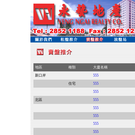
地區
種類
大廈名稱
新口岸
555
住宅
555
555
北區
555
555
555
555
555