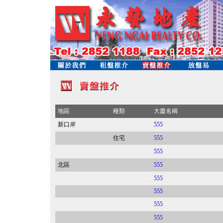
地區
種類
大廈名稱
新口岸
555
住宅
555
555
北區
555
555
555
555
555