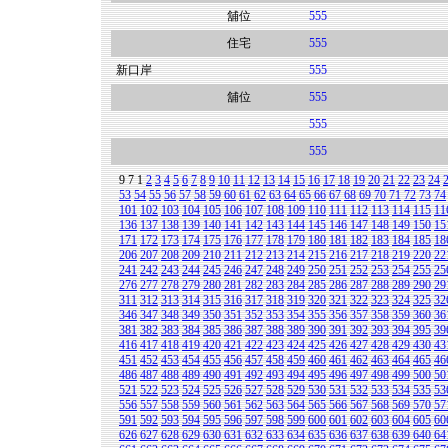
舖位
555
住宅
555
新口岸
555
舖位
555
555
555
9
7
1
2
3
4
5
6
7
8
9
10
11
12
13
14
15
16
17
18
19
20
21
22
23
24
53
54
55
56
57
58
59
60
61
62
63
64
65
66
67
68
69
70
71
72
73
74
101
102
103
104
105
106
107
108
109
110
111
112
113
114
115
11
136
137
138
139
140
141
142
143
144
145
146
147
148
149
150
15
171
172
173
174
175
176
177
178
179
180
181
182
183
184
185
18
206
207
208
209
210
211
212
213
214
215
216
217
218
219
220
22
241
242
243
244
245
246
247
248
249
250
251
252
253
254
255
25
276
277
278
279
280
281
282
283
284
285
286
287
288
289
290
29
311
312
313
314
315
316
317
318
319
320
321
322
323
324
325
32
346
347
348
349
350
351
352
353
354
355
356
357
358
359
360
36
381
382
383
384
385
386
387
388
389
390
391
392
393
394
395
39
416
417
418
419
420
421
422
423
424
425
426
427
428
429
430
43
451
452
453
454
455
456
457
458
459
460
461
462
463
464
465
46
486
487
488
489
490
491
492
493
494
495
496
497
498
499
500
50
521
522
523
524
525
526
527
528
529
530
531
532
533
534
535
53
556
557
558
559
560
561
562
563
564
565
566
567
568
569
570
57
591
592
593
594
595
596
597
598
599
600
601
602
603
604
605
60
626
627
628
629
630
631
632
633
634
635
636
637
638
639
640
64