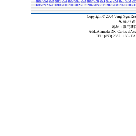
661
662
663
664
665
666
667
668
669
670
671
672
673
674
675
67
696
697
698
699
700
701
702
703
704
705
706
707
708
709
710
71
Copyright © 2004 Veng Ngai 
永 藝 地 產 
地址：澳門新
Add.:Alameda DR. Carlos d'As
TEL: (853) 2852 1188 / FA