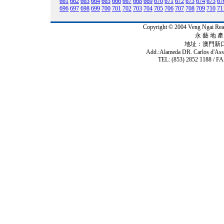
661
662
663
664
665
666
667
668
669
670
671
672
673
674
675
67
696
697
698
699
700
701
702
703
704
705
706
707
708
709
710
71
Copyright © 2004 Veng Ngai 
永 藝 地 產 
地址：澳門新
Add.:Alameda DR. Carlos d'As
TEL: (853) 2852 1188 / FA