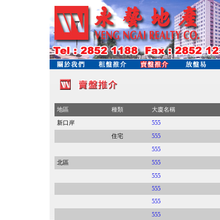
地區
種類
大廈名稱
新口岸
555
住宅
555
555
北區
555
555
555
555
555