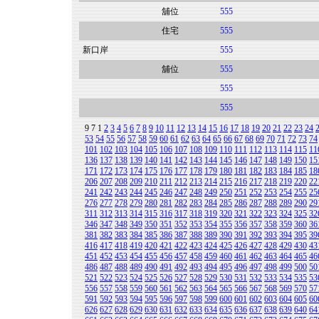
舖位
555
住宅
555
新口岸
555
舖位
555
555
555
9
7
1
2
3
4
5
6
7
8
9
10
11
12
13
14
15
16
17
18
19
20
21
22
23
24
53
54
55
56
57
58
59
60
61
62
63
64
65
66
67
68
69
70
71
72
73
74
101
102
103
104
105
106
107
108
109
110
111
112
113
114
115
11
136
137
138
139
140
141
142
143
144
145
146
147
148
149
150
15
171
172
173
174
175
176
177
178
179
180
181
182
183
184
185
18
206
207
208
209
210
211
212
213
214
215
216
217
218
219
220
22
241
242
243
244
245
246
247
248
249
250
251
252
253
254
255
25
276
277
278
279
280
281
282
283
284
285
286
287
288
289
290
29
311
312
313
314
315
316
317
318
319
320
321
322
323
324
325
32
346
347
348
349
350
351
352
353
354
355
356
357
358
359
360
36
381
382
383
384
385
386
387
388
389
390
391
392
393
394
395
39
416
417
418
419
420
421
422
423
424
425
426
427
428
429
430
43
451
452
453
454
455
456
457
458
459
460
461
462
463
464
465
46
486
487
488
489
490
491
492
493
494
495
496
497
498
499
500
50
521
522
523
524
525
526
527
528
529
530
531
532
533
534
535
53
556
557
558
559
560
561
562
563
564
565
566
567
568
569
570
57
591
592
593
594
595
596
597
598
599
600
601
602
603
604
605
60
626
627
628
629
630
631
632
633
634
635
636
637
638
639
640
64