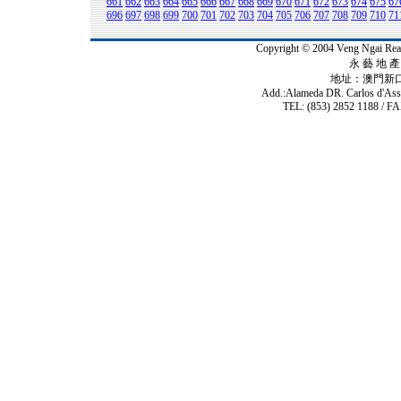
661
662
663
664
665
666
667
668
669
670
671
672
673
674
675
67
696
697
698
699
700
701
702
703
704
705
706
707
708
709
710
71
Copyright © 2004 Veng Ngai 
永 藝 地 產 
地址：澳門新
Add.:Alameda DR. Carlos d'As
TEL: (853) 2852 1188 / FA