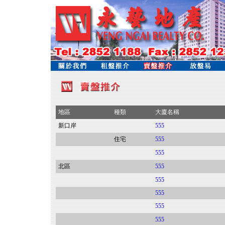
地區
種類
大廈名稱
新口岸
555
住宅
555
555
北區
555
555
555
555
555