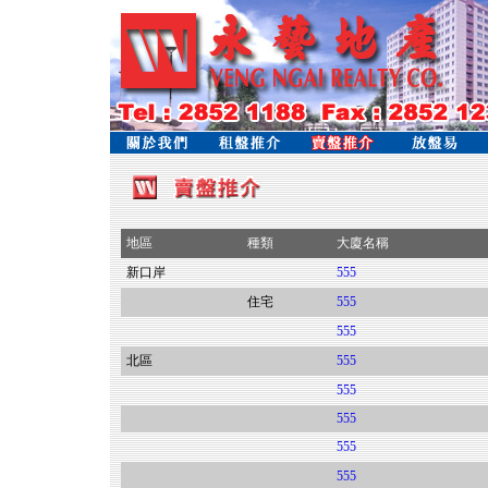
地區
種類
大廈名稱
新口岸
555
住宅
555
555
北區
555
555
555
555
555