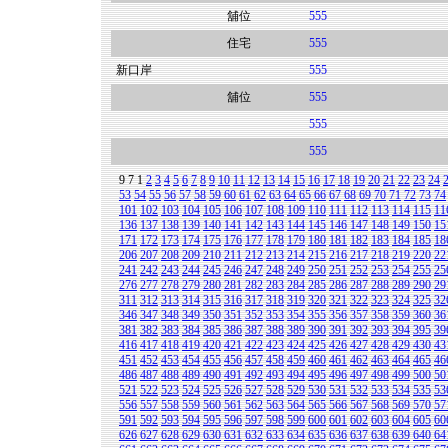
舖位
555
住宅
555
新口岸
555
舖位
555
555
555
9
7
1
2
3
4
5
6
7
8
9
10
11
12
13
14
15
16
17
18
19
20
21
22
23
24
53
54
55
56
57
58
59
60
61
62
63
64
65
66
67
68
69
70
71
72
73
74
101
102
103
104
105
106
107
108
109
110
111
112
113
114
115
11
136
137
138
139
140
141
142
143
144
145
146
147
148
149
150
15
171
172
173
174
175
176
177
178
179
180
181
182
183
184
185
18
206
207
208
209
210
211
212
213
214
215
216
217
218
219
220
22
241
242
243
244
245
246
247
248
249
250
251
252
253
254
255
25
276
277
278
279
280
281
282
283
284
285
286
287
288
289
290
29
311
312
313
314
315
316
317
318
319
320
321
322
323
324
325
32
346
347
348
349
350
351
352
353
354
355
356
357
358
359
360
36
381
382
383
384
385
386
387
388
389
390
391
392
393
394
395
39
416
417
418
419
420
421
422
423
424
425
426
427
428
429
430
43
451
452
453
454
455
456
457
458
459
460
461
462
463
464
465
46
486
487
488
489
490
491
492
493
494
495
496
497
498
499
500
50
521
522
523
524
525
526
527
528
529
530
531
532
533
534
535
53
556
557
558
559
560
561
562
563
564
565
566
567
568
569
570
57
591
592
593
594
595
596
597
598
599
600
601
602
603
604
605
60
626
627
628
629
630
631
632
633
634
635
636
637
638
639
640
64