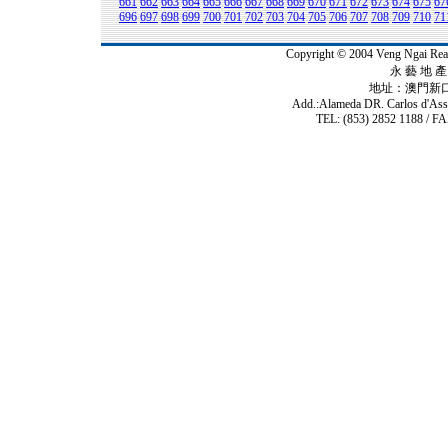
661
662
663
664
665
666
667
668
669
670
671
672
673
674
675
67
696
697
698
699
700
701
702
703
704
705
706
707
708
709
710
71
Copyright © 2004 Veng Ngai 
永 藝 地 產 
地址：澳門新
Add.:Alameda DR. Carlos d'As
TEL: (853) 2852 1188 / FA