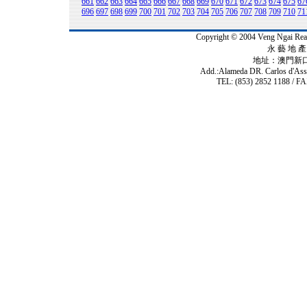
661
662
663
664
665
666
667
668
669
670
671
672
673
674
675
67
696
697
698
699
700
701
702
703
704
705
706
707
708
709
710
71
Copyright © 2004 Veng Ngai 
永 藝 地 產 
地址：澳門新
Add.:Alameda DR. Carlos d'As
TEL: (853) 2852 1188 / FA