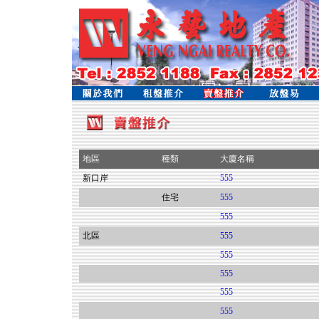
地區
種類
大廈名稱
新口岸
555
住宅
555
555
北區
555
555
555
555
555