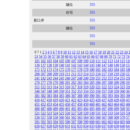
舖位
555
住宅
555
新口岸
555
舖位
555
555
555
9
7
1
2
3
4
5
6
7
8
9
10
11
12
13
14
15
16
17
18
19
20
21
22
23
24
53
54
55
56
57
58
59
60
61
62
63
64
65
66
67
68
69
70
71
72
73
74
101
102
103
104
105
106
107
108
109
110
111
112
113
114
115
11
136
137
138
139
140
141
142
143
144
145
146
147
148
149
150
15
171
172
173
174
175
176
177
178
179
180
181
182
183
184
185
18
206
207
208
209
210
211
212
213
214
215
216
217
218
219
220
22
241
242
243
244
245
246
247
248
249
250
251
252
253
254
255
25
276
277
278
279
280
281
282
283
284
285
286
287
288
289
290
29
311
312
313
314
315
316
317
318
319
320
321
322
323
324
325
32
346
347
348
349
350
351
352
353
354
355
356
357
358
359
360
36
381
382
383
384
385
386
387
388
389
390
391
392
393
394
395
39
416
417
418
419
420
421
422
423
424
425
426
427
428
429
430
43
451
452
453
454
455
456
457
458
459
460
461
462
463
464
465
46
486
487
488
489
490
491
492
493
494
495
496
497
498
499
500
50
521
522
523
524
525
526
527
528
529
530
531
532
533
534
535
53
556
557
558
559
560
561
562
563
564
565
566
567
568
569
570
57
591
592
593
594
595
596
597
598
599
600
601
602
603
604
605
60
626
627
628
629
630
631
632
633
634
635
636
637
638
639
640
64