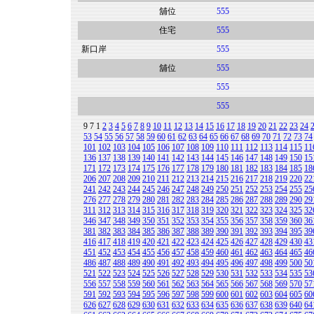
舖位
555
住宅
555
新口岸
555
舖位
555
555
555
9
7
1
2
3
4
5
6
7
8
9
10
11
12
13
14
15
16
17
18
19
20
21
22
23
24
53
54
55
56
57
58
59
60
61
62
63
64
65
66
67
68
69
70
71
72
73
74
101
102
103
104
105
106
107
108
109
110
111
112
113
114
115
11
136
137
138
139
140
141
142
143
144
145
146
147
148
149
150
15
171
172
173
174
175
176
177
178
179
180
181
182
183
184
185
18
206
207
208
209
210
211
212
213
214
215
216
217
218
219
220
22
241
242
243
244
245
246
247
248
249
250
251
252
253
254
255
25
276
277
278
279
280
281
282
283
284
285
286
287
288
289
290
29
311
312
313
314
315
316
317
318
319
320
321
322
323
324
325
32
346
347
348
349
350
351
352
353
354
355
356
357
358
359
360
36
381
382
383
384
385
386
387
388
389
390
391
392
393
394
395
39
416
417
418
419
420
421
422
423
424
425
426
427
428
429
430
43
451
452
453
454
455
456
457
458
459
460
461
462
463
464
465
46
486
487
488
489
490
491
492
493
494
495
496
497
498
499
500
50
521
522
523
524
525
526
527
528
529
530
531
532
533
534
535
53
556
557
558
559
560
561
562
563
564
565
566
567
568
569
570
57
591
592
593
594
595
596
597
598
599
600
601
602
603
604
605
60
626
627
628
629
630
631
632
633
634
635
636
637
638
639
640
64