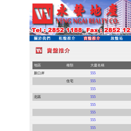
地區
種類
大廈名稱
新口岸
555
住宅
555
555
北區
555
555
555
555
555