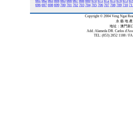
661
662
663
664
665
666
667
668
669
670
671
672
673
674
675
67
696
697
698
699
700
701
702
703
704
705
706
707
708
709
710
71
Copyright © 2004 Veng Ngai 
永 藝 地 產 
地址：澳門新
Add.:Alameda DR. Carlos d'As
TEL: (853) 2852 1188 / FA