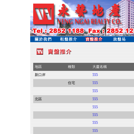
地區
種類
大廈名稱
新口岸
555
住宅
555
555
北區
555
555
555
555
555