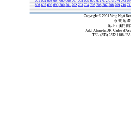
661
662
663
664
665
666
667
668
669
670
671
672
673
674
675
67
696
697
698
699
700
701
702
703
704
705
706
707
708
709
710
71
Copyright © 2004 Veng Ngai 
永 藝 地 產 
地址：澳門新
Add.:Alameda DR. Carlos d'As
TEL: (853) 2852 1188 / FA