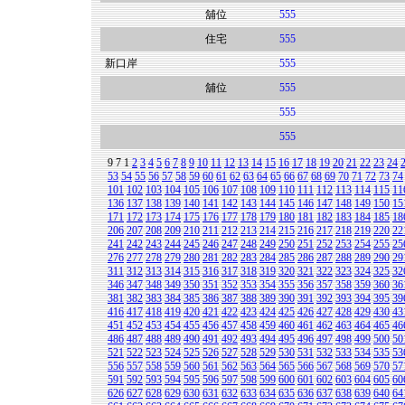
舖位
555
住宅
555
新口岸
555
舖位
555
555
555
9
7
1
2
3
4
5
6
7
8
9
10
11
12
13
14
15
16
17
18
19
20
21
22
23
24
53
54
55
56
57
58
59
60
61
62
63
64
65
66
67
68
69
70
71
72
73
74
101
102
103
104
105
106
107
108
109
110
111
112
113
114
115
11
136
137
138
139
140
141
142
143
144
145
146
147
148
149
150
15
171
172
173
174
175
176
177
178
179
180
181
182
183
184
185
18
206
207
208
209
210
211
212
213
214
215
216
217
218
219
220
22
241
242
243
244
245
246
247
248
249
250
251
252
253
254
255
25
276
277
278
279
280
281
282
283
284
285
286
287
288
289
290
29
311
312
313
314
315
316
317
318
319
320
321
322
323
324
325
32
346
347
348
349
350
351
352
353
354
355
356
357
358
359
360
36
381
382
383
384
385
386
387
388
389
390
391
392
393
394
395
39
416
417
418
419
420
421
422
423
424
425
426
427
428
429
430
43
451
452
453
454
455
456
457
458
459
460
461
462
463
464
465
46
486
487
488
489
490
491
492
493
494
495
496
497
498
499
500
50
521
522
523
524
525
526
527
528
529
530
531
532
533
534
535
53
556
557
558
559
560
561
562
563
564
565
566
567
568
569
570
57
591
592
593
594
595
596
597
598
599
600
601
602
603
604
605
60
626
627
628
629
630
631
632
633
634
635
636
637
638
639
640
64