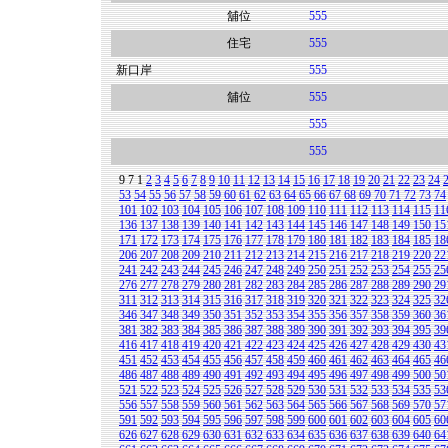
舖位
555
住宅
555
新口岸
555
舖位
555
555
555
9
7
1
2
3
4
5
6
7
8
9
10
11
12
13
14
15
16
17
18
19
20
21
22
23
24
53
54
55
56
57
58
59
60
61
62
63
64
65
66
67
68
69
70
71
72
73
74
101
102
103
104
105
106
107
108
109
110
111
112
113
114
115
11
136
137
138
139
140
141
142
143
144
145
146
147
148
149
150
15
171
172
173
174
175
176
177
178
179
180
181
182
183
184
185
18
206
207
208
209
210
211
212
213
214
215
216
217
218
219
220
22
241
242
243
244
245
246
247
248
249
250
251
252
253
254
255
25
276
277
278
279
280
281
282
283
284
285
286
287
288
289
290
29
311
312
313
314
315
316
317
318
319
320
321
322
323
324
325
32
346
347
348
349
350
351
352
353
354
355
356
357
358
359
360
36
381
382
383
384
385
386
387
388
389
390
391
392
393
394
395
39
416
417
418
419
420
421
422
423
424
425
426
427
428
429
430
43
451
452
453
454
455
456
457
458
459
460
461
462
463
464
465
46
486
487
488
489
490
491
492
493
494
495
496
497
498
499
500
50
521
522
523
524
525
526
527
528
529
530
531
532
533
534
535
53
556
557
558
559
560
561
562
563
564
565
566
567
568
569
570
57
591
592
593
594
595
596
597
598
599
600
601
602
603
604
605
60
626
627
628
629
630
631
632
633
634
635
636
637
638
639
640
64