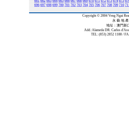
661
662
663
664
665
666
667
668
669
670
671
672
673
674
675
67
696
697
698
699
700
701
702
703
704
705
706
707
708
709
710
71
Copyright © 2004 Veng Ngai 
永 藝 地 產 
地址：澳門新
Add.:Alameda DR. Carlos d'As
TEL: (853) 2852 1188 / FA