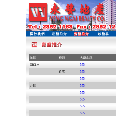
地區
種類
大廈名稱
新口岸
555
住宅
555
555
北區
555
555
555
555
555