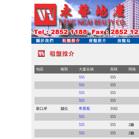
地區
種類
大廈名稱
面積
間格
555
555
555
555
555
555
555
555
新口岸
舖位
帝景苑
3162
555
555
555
555
2廳
555
555
2廳